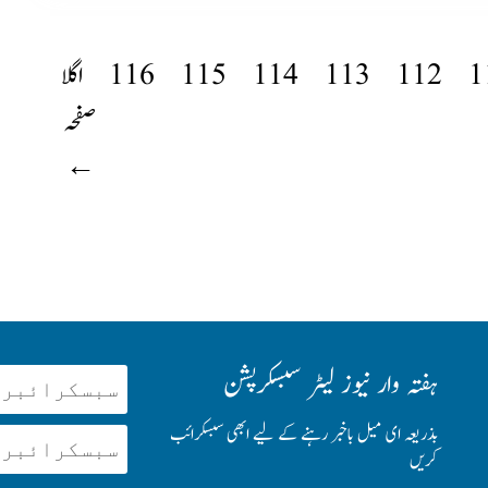
1
112
113
114
115
116
اگلا
صفحہ
←
ہفتہ وار نیوز لیٹر سبسکرپشن
بذریعہ ای میل باخبر رہنے کے لیے ابھی سبسکرائب
کریں