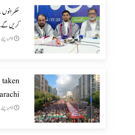
حکمرانوں ن
کریں گے۔ا
9مہا پہلے
 taken
arachi
9مہا پہلے