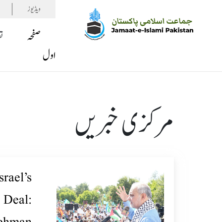
ویڈیوز
صفحہ
ت
اول
مرکزی خبریں
rael’s
 Deal: