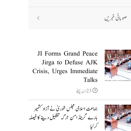
صوبائی خبریں
JI Forms Grand Peace
Jirga to Defuse AJK
Crisis, Urges Immediate
Talks
23دن پہلے
جماعت اسلامی مجلس شوریٰ نے آزاد کشمیر
بارے گرینڈ امن جرگہ تشکیل دینے کا فیصلہ
کرلیا