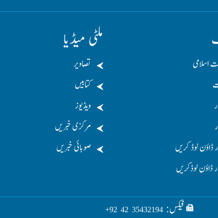
ف
ملٹی میڈیا
ت اسلامی
تصاویر
ت
کتابیں
ر
ویڈیوز
ر
مرکزی خبریں
 ڈاؤن لوڈ کریں
صوبائی خبریں
ر ڈاؤن لوڈکریں
فیکس:
35432194 42 92+