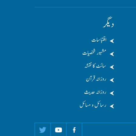
دیگر
اقتباسات
مشہور شخصیات
سائٹ کا نقشہ
روزانہ قرآن
روزانہ حدیث
رسائل و مسائل