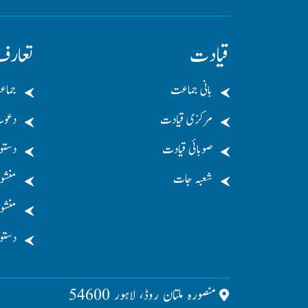
قیادت
تعار
بانی جماعت
جماع
مرکزی قیادت
دعو
صوبائی قیادت
دستو
شعبہ جات
منشو
منشور
دستو
منصورہ ملتان روڈ، لاہور 54600