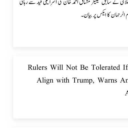
می کے سابق سینیٹر مشتاق احمد خان کی اسرائیلی قید سے رہائی
م الرحمان کا ایکس پر بیان۔
Rulers Will Not Be Tolerated I
Align with Trump, Warns A