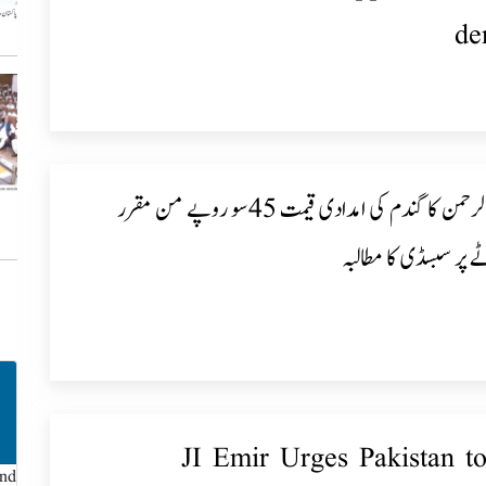
de
حافظ نعیم الرحمن کا گندم کی امدادی قیمت 45سو روپے من مقرر
پر سبسڈی کا مطالبہ
JI Emir Urges Pakistan t
und