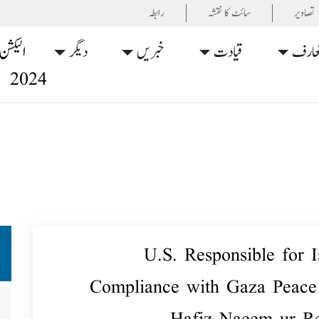
تصاویر
سائٹ کا نقشہ
رابطہ
عارف
قیادت
خبریں
دیگر
الیکشن
2024
U.S. Responsible for Is
Compliance with Gaza Peace