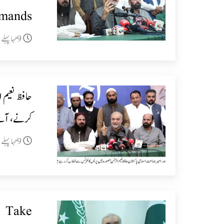
mands
9مہا پہلے
کرنے، آٹے 
9مہا پہلے
o Take