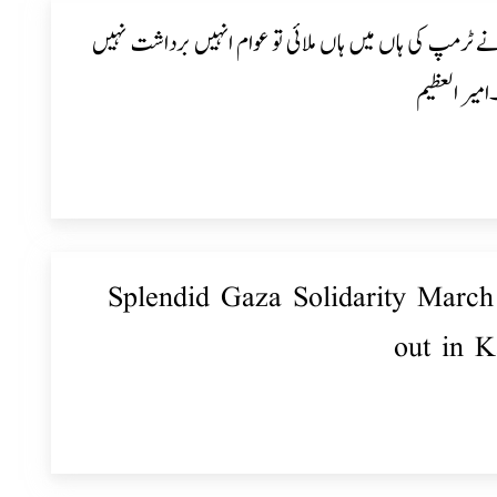
ے ٹرمپ کی ہاں میں ہاں ملائی تو عوام انہیں برداشت نہیں
میر العظیم
Splendid Gaza Solidarity March
out in K