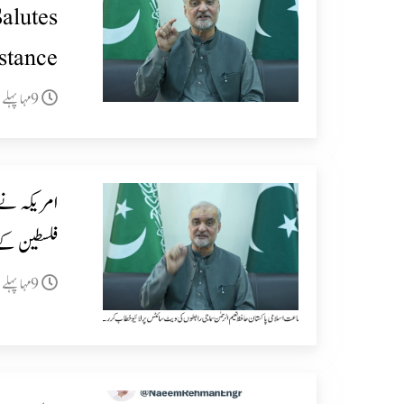
alutes
stance
9مہا پہلے
امریکہ نے 
فلسطین کے 
9مہا پہلے