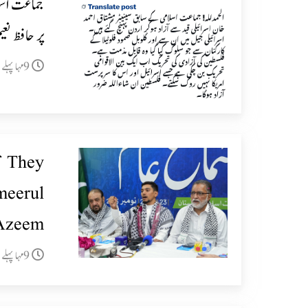
جماعت اسلا
پر حافظ نعی
9مہا پہلے
f They
meerul
Azeem
9مہا پہلے