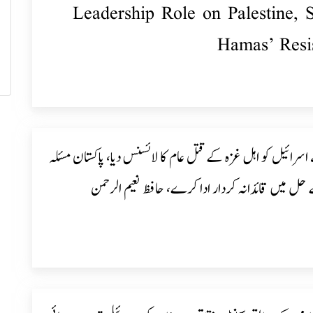
Leadership Role on Palestine, S
Hamas’ Resi
اسرائیل کو اہل غزہ کے قتل عام کا لائسنس دیا، پاکستان مسئلہ
حل میں قائدانہ کردار ادا کرے، حافظ نعیم الرحمن