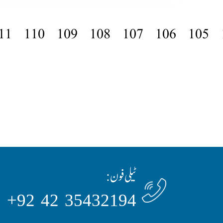
11
110
109
108
107
106
105
ٹیلی فون:
35432194 42 92+