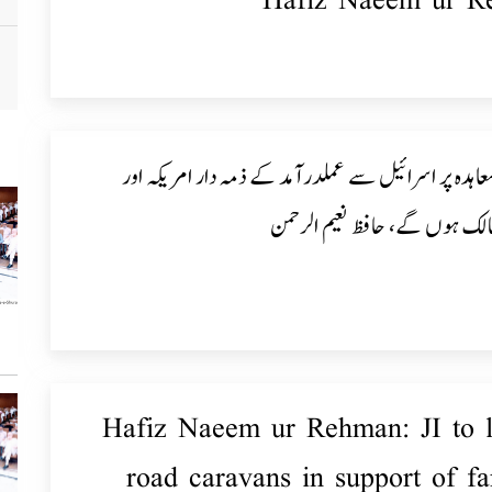
Hafiz Naeem ur R
اہدہ پر اسرائیل سے عملدرآمد کے ذمہ دار امریکہ اور
الک ہوں گے، حافظ نعیم الرحمن
Hafiz Naeem ur Rehman: JI to 
road caravans in support of fa