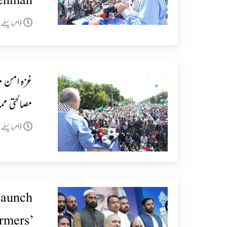
ehman
9مہا پہلے
غزہ امن مع
مصالحتی مم
9مہا پہلے
launch
rmers’