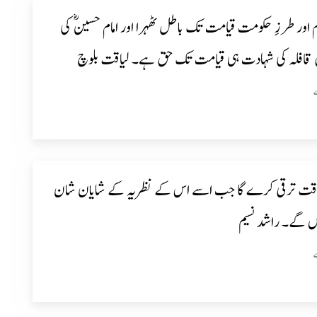
ام اور طرزِ حکومت قیامت تک باطل ٹھہرا اور امام حسینؓ کی
 قافلہ کی شہادت ہی قیامت تک حق ہے۔ لیاقت بلوچ
قت ترقی کرے گا جب اسے اس کے نظریہ کے شایان شان
ں گے۔ راشد نسیم