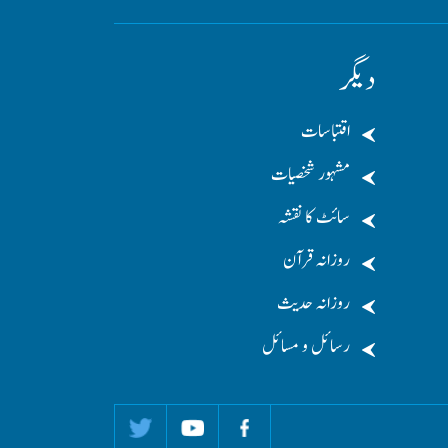
دیگر
اقتباسات
مشہور شخصیات
سائٹ کا نقشہ
روزانہ قرآن
روزانہ حدیث
رسائل و مسائل