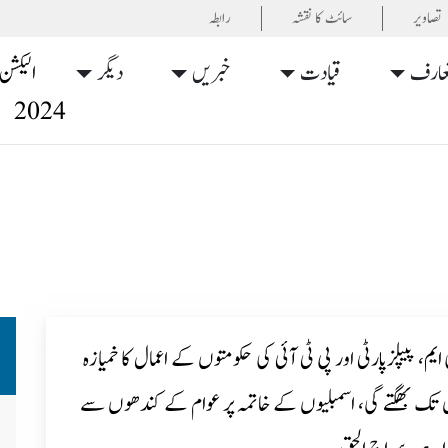
تصاویر
سائٹ کا نقشہ
رابطہ
عارف
قیادت
خبریں
دیگر
الیکشن
2024
یم، پیپلزپارٹی اور پی ٹی آئی کی حکومتوں کے اعمال کا خمیازہ
تک بھگتے گی، اسمبلیوں کے خاتمہ پر عوام کے کندھوں سے