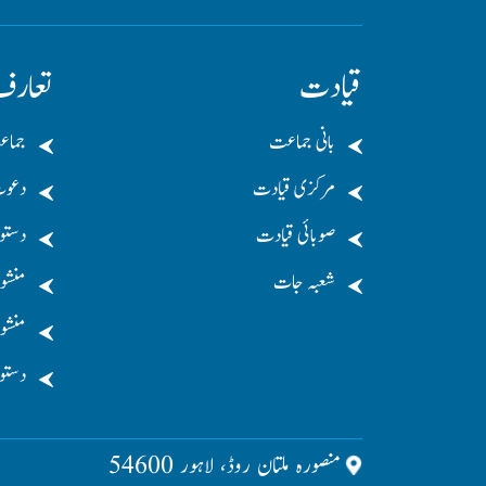
قیادت
تعار
بانی جماعت
جماع
مرکزی قیادت
دعو
صوبائی قیادت
دستو
شعبہ جات
منشو
منشور
دستو
منصورہ ملتان روڈ، لاہور 54600