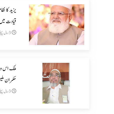
یزید کا نظ
قیادت میں
3سال پہلے
ملک اس و
حکمران ملی
3سال پہلے