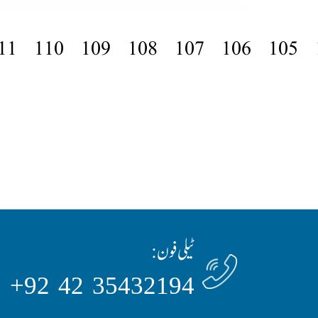
11
110
109
108
107
106
105
ٹیلی فون:
35432194 42 92+