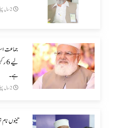
2سال پہلے
جماعت اسلا
لیے 
ہے۔
2سال پہلے
تینوں نام 