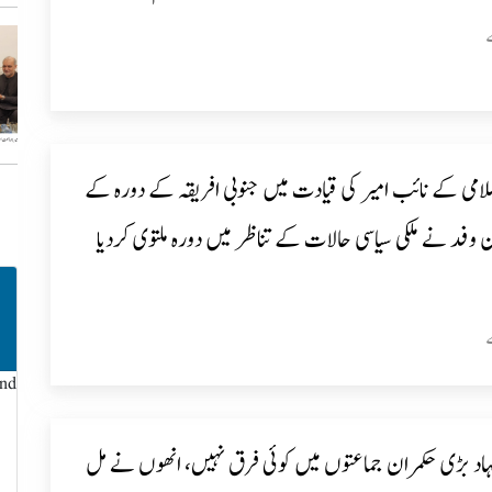
می کے نائب امیر کی قیادت میں جنوبی افریقہ کے دورہ کے
6 رکن وفد نے ملکی سیاسی حالات کے تناظر میں دورہ ملتوی کردیا
und
نہاد بڑی حکمران جماعتوں میں کوئی فرق نہیں، انھوں نے مل