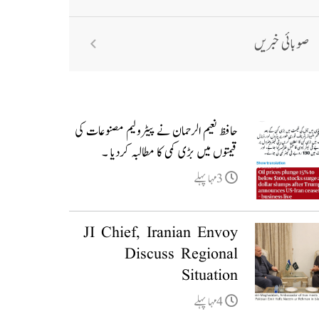
صوبائی خبریں
حافظ نعیم الرحمان نے پیٹرولیم مصنوعات کی
قیمتوں میں بڑی کمی کا مطالبہ کردیا ۔
3مہا پہلے
JI Chief, Iranian Envoy
Discuss Regional
Situation
4مہا پہلے