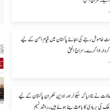
ہوا ہے۔سراج الحق
مت خاموش رہنے کی بجائے پاکستان میں قیام امن کے لیے
 کردار ادا کرے۔سراج الحق
لات نے بتا دیا کہ سیکولر اور لادین حکمران پاکستان کے لیے
لک کی بربادی کا باعث بنے ہوئے ہیں۔راشد نسیم