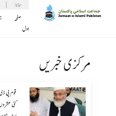
ویڈیوز
صفحہ
ت
اول
مرکزی خبریں
قوم پی ڈی ا
کئی عشروں 