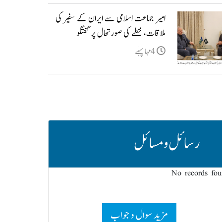
امیر جماعت اسلامی سے ایران کے سفیر کی
ملاقات، خطے کی صورتحال پر گفتگو
4مہا پہلے
رسائل و مسائل
No records fo
مزید سوال و جواب