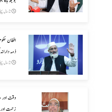
بوجھ ہلکا 
2سال پہلے
افغان حکو
ذمہ دارانہ
2سال پہلے
وقت اور حا
زحمت اور م