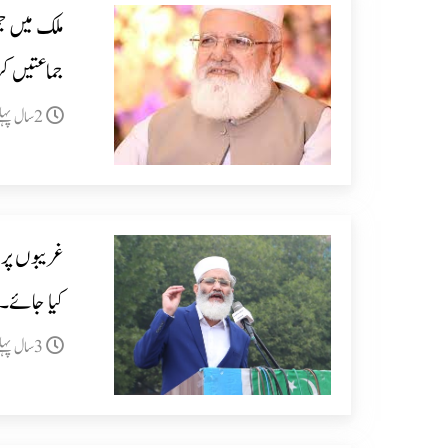
ملک میں جم
جماعتیں کرس
2سال پہلے
غریبوں پر 
کیا جائے۔ 
3سال پہلے