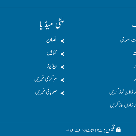
ف
ملٹی میڈیا
ت اسلامی
تصاویر
ت
کتابیں
ر
ویڈیوز
ر
مرکزی خبریں
 ڈاؤن لوڈ کریں
صوبائی خبریں
ر ڈاؤن لوڈکریں
فیکس:
35432194 42 92+