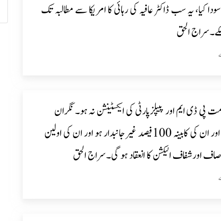
 سودا کیا، یہ سب ڈاکٹر عافیہ کی رہائی کا امریکا سے مطالبہ تک
کے۔سراج الحق
ت پی ڈی ایم اور پیپلزپارٹی کی ایکسٹینشن نہ ہو۔ نگران
وزیراعظم اور ان کی کابینہ 100فیصد غیرجانبدار ہو اور ان کی اولین
اف اورشفاف الیکشن کا انعقاد ہو گی۔سراج الحق