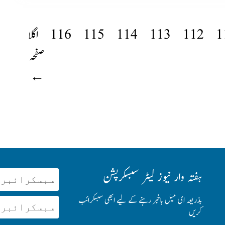
1
112
113
114
115
116
اگلا
صفحہ
←
ہفتہ وار نیوز لیٹر سبسکرپشن
بذریعہ ای میل باخبر رہنے کے لیے ابھی سبسکرائب
کریں