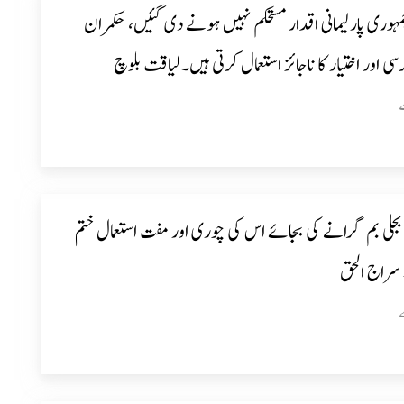
ہوری پارلیمانی اقدار مستحکم نہیں ہونے دی گئیں، حکمران
ی اور اختیار کا ناجائز استعمال کرتی ہیں۔لیاقت بلوچ
بجلی بم گرانے کی بجائے اس کی چوری اور مفت استعمال ختم
سراج الحق