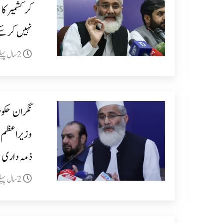
کر کشمیر کا
نہیں کر س
2سال پہلے
نگران حکوم
ذمہ داری ص
2سال پہلے