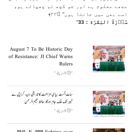
مجھے معلوم ہے اور جو کچھ تم چھپاتے ہو،
اسے بھی میں جانتا ہوں" ﴿۳۳﴾
سُوۡرَةُ البَقَرَة : 33
August 7 To Be Historic Day
of Resistance: JI Chief Warns
Rulers
8دن پہلے
سات اگست سیاسی مزاحمت کا تاریخی دن، کراچی سے
خیبر تک ملک جام ہوگا، حافظ نعیم الرحمن
8دن پہلے