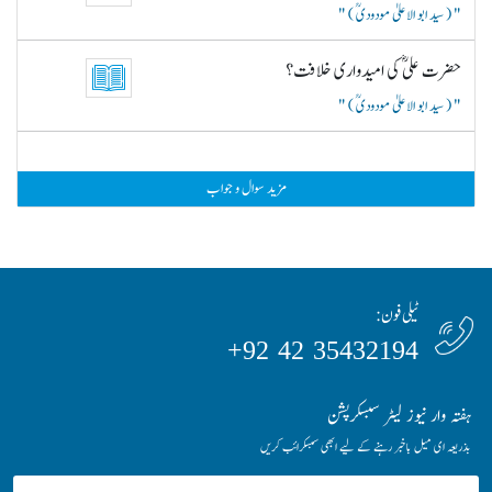
( سید ابو الاعلیٰ مودودیؒ )
حضرت علیؓ کی امیدواری خلافت؟
( سید ابو الاعلیٰ مودودیؒ )
مزید سوال و جواب
ٹیلی فون:
35432194 42 92+
ہفتہ وار نیوز لیٹر سبسکرپشن
بذریعہ ای میل باخبر رہنے کے لیے ابھی سبسکرائب کریں