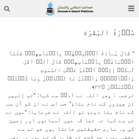
سُوۡرَةُ البَقَرَة
قَالَ يٰٓـاٰدَمُ اَنۡۢبِئۡهُمۡ بِاَسۡمَآٮِٕهِمۡ‌ۚ فَلَمَّآ
اَنۡۢبَاَهُمۡ بِاَسۡمَآٮِٕهِمۡۙ قَالَ اَلَمۡ اَقُل
لَّـكُمۡ اِنِّىۡٓ اَعۡلَمُ غَيۡبَ السَّمٰوٰتِ
وَالۡاَرۡضِۙ وَاَعۡلَمُ مَا تُبۡدُوۡنَ وَمَا كُنۡتُمۡ
تَكۡتُمُوۡنَ‏ ﴿۳۳﴾
ترجمہ : پھر اللہ نے آدمؑ سے کہا: "تم اِنہیں
اِن چیزوں کے نام بتاؤ" جب اس نے ان کو اُن سب
کے نام بتا دیے، تو اللہ نے فرمایا: "میں نے
تم سے کہا نہ تھا کہ میں آسمانوں اور زمین
کی وہ ساری حقیقتیں جانتا ہوں جو تم سے
مخفی ہیں، جو کچھ تم ظاہر کرتے ہو، وہ بھی