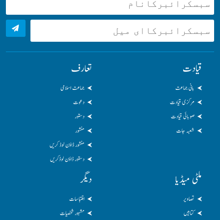
قیادت
تعارف
بانی جماعت
جماعت اسلامی
مرکزی قیادت
دعوت
صوبائی قیادت
دستور
شعبہ جات
منشور
منشور ڈاؤن لوڈ کریں
دستور ڈاؤن لوڈکریں
ملٹی میڈیا
دیگر
تصاویر
اقتباسات
کتابیں
مشہور شخصیات