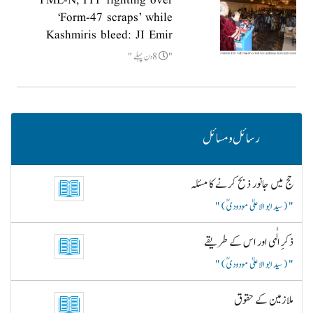
PML-N, PPP fighting over
‘Form-47 scraps’ while
Kashmiris bleed: JI Emir
8دن پہلے
رسائل و مسائل
حج میں جانور ذبح کرنے کا مسئلہ
( سید ابو الاعلیٰ مودودیؒ )
ذکرِ الٰہی اور اس کے طریقے
( سید ابو الاعلیٰ مودودیؒ )
ملازمین کے حقوق