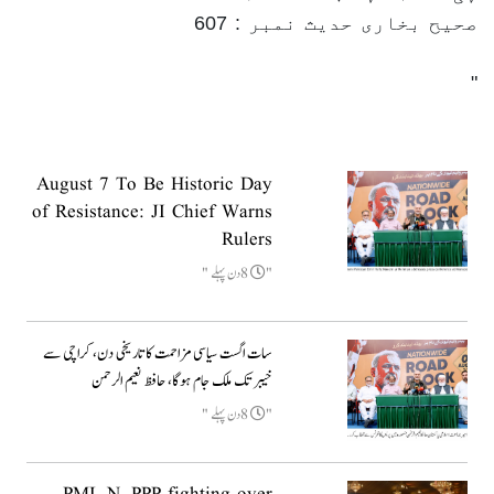
صحیح بخاری حدیث نمبر : 607
August 7 To Be Historic Day
of Resistance: JI Chief Warns
Rulers
8دن پہلے
سات اگست سیاسی مزاحمت کا تاریخی دن، کراچی سے
خیبر تک ملک جام ہوگا، حافظ نعیم الرحمن
8دن پہلے