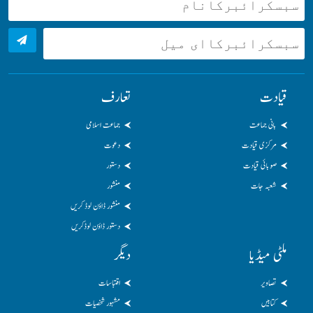
قیادت
تعارف
بانی جماعت
جماعت اسلامی
مرکزی قیادت
دعوت
صوبائی قیادت
دستور
شعبہ جات
منشور
منشور ڈاؤن لوڈ کریں
دستور ڈاؤن لوڈکریں
ملٹی میڈیا
دیگر
تصاویر
اقتباسات
کتابیں
مشہور شخصیات