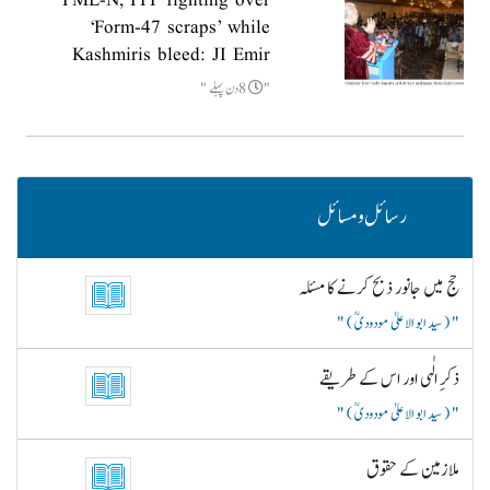
PML-N, PPP fighting over
‘Form-47 scraps’ while
Kashmiris bleed: JI Emir
8دن پہلے
رسائل و مسائل
حج میں جانور ذبح کرنے کا مسئلہ
( سید ابو الاعلیٰ مودودیؒ )
ذکرِ الٰہی اور اس کے طریقے
( سید ابو الاعلیٰ مودودیؒ )
ملازمین کے حقوق