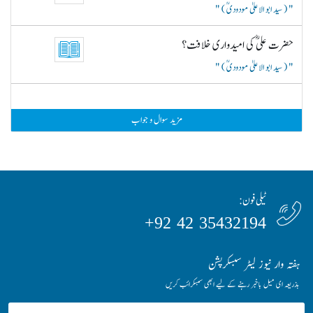
( سید ابو الاعلیٰ مودودیؒ )
حضرت علیؓ کی امیدواری خلافت؟
( سید ابو الاعلیٰ مودودیؒ )
مزید سوال و جواب
ٹیلی فون:
35432194 42 92+
ہفتہ وار نیوز لیٹر سبسکرپشن
بذریعہ ای میل باخبر رہنے کے لیے ابھی سبسکرائب کریں