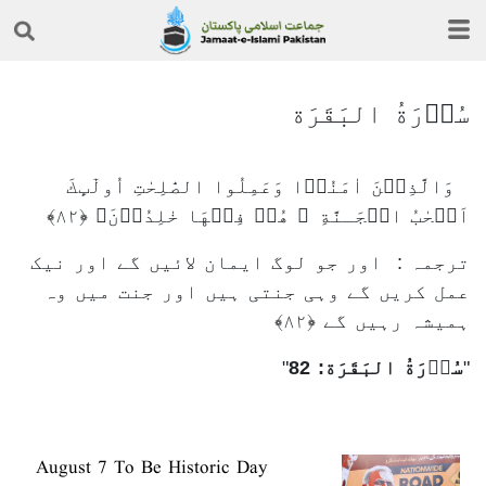
سُوۡرَةُ البَقَرَة
وَالَّذِيۡنَ اٰمَنُوۡا وَعَمِلُوا الصّٰلِحٰتِ اُولٰٓٮِٕكَ
اَصۡحٰبُ الۡجَـنَّةِ ‌‌ۚ هُمۡ فِيۡهَا خٰلِدُوۡنَ‏ ﴿۸۲﴾
ترجمہ : اور جو لوگ ایمان لائیں گے اور نیک
عمل کریں گے وہی جنتی ہیں اور جنت میں وہ
ہمیشہ رہیں گے ﴿۸۲﴾
سُوۡرَةُ البَقَرَة: 82
August 7 To Be Historic Day