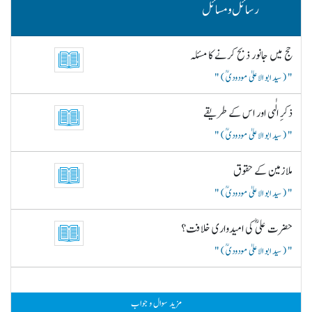
رسائل و مسائل
حج میں جانور ذبح کرنے کا مسئلہ
( سید ابو الاعلیٰ مودودیؒ )
ذکرِ الٰہی اور اس کے طریقے
( سید ابو الاعلیٰ مودودیؒ )
ملازمین کے حقوق
( سید ابو الاعلیٰ مودودیؒ )
حضرت علیؓ کی امیدواری خلافت؟
( سید ابو الاعلیٰ مودودیؒ )
مزید سوال و جواب