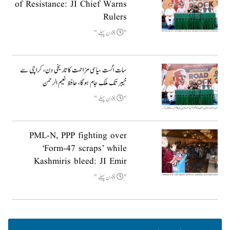
of Resistance: JI Chief Warns
Rulers
8دن پہلے
سات اگست سیاسی مزاحمت کا تاریخی دن، کراچی سے
خیبر تک ملک جام ہوگا، حافظ نعیم الرحمن
8دن پہلے
PML-N, PPP fighting over
‘Form-47 scraps’ while
Kashmiris bleed: JI Emir
8دن پہلے