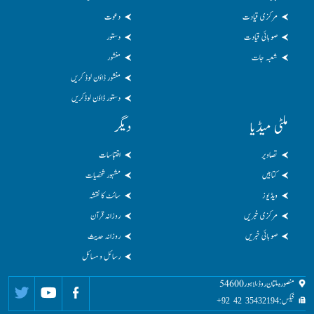
مرکزی قیادت
دعوت
صوبائی قیادت
دستور
شعبہ جات
منشور
منشور ڈاؤن لوڈ کریں
دستور ڈاؤن لوڈکریں
ملٹی میڈیا
دیگر
تصاویر
اقتباسات
کتابیں
مشہور شخصیات
ویڈیوز
سائٹ کا نقشہ
مرکزی خبریں
روزانہ قرآن
صوبائی خبریں
روزانہ حدیث
رسائل و مسائل
منصورہ ملتان روڈ، لاہور 54600
فیکس:
35432194 42 92+