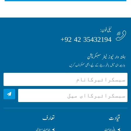
ٹیلی فون:
35432194 42 92+
ہفتہ وار نیوز لیٹر سبسکرپشن
بذریعہ ای میل باخبر رہنے کے لیے ابھی سبسکرائب کریں
قیادت
تعارف
بانی جماعت
جماعت اسلامی