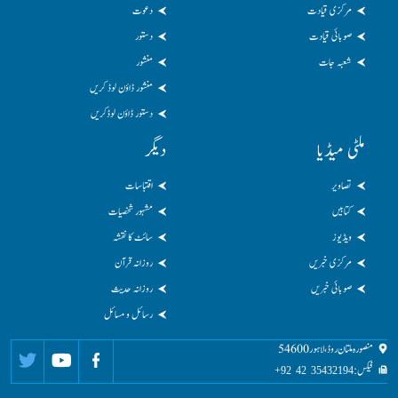
مرکزی قیادت
دعوت
صوبائی قیادت
دستور
شعبہ جات
منشور
منشور ڈاؤن لوڈ کریں
دستور ڈاؤن لوڈکریں
ملٹی میڈیا
دیگر
تصاویر
اقتباسات
کتابیں
مشہور شخصیات
ویڈیوز
سائٹ کا نقشہ
مرکزی خبریں
روزانہ قرآن
صوبائی خبریں
روزانہ حدیث
رسائل و مسائل
منصورہ ملتان روڈ، لاہور 54600
فیکس:
35432194 42 92+