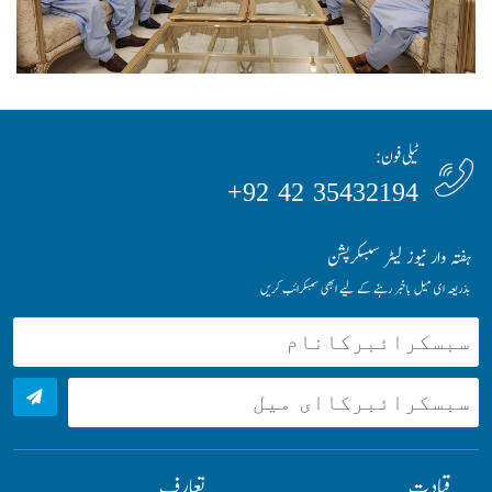
ٹیلی فون:
35432194 42 92+
ہفتہ وار نیوز لیٹر سبسکرپشن
بذریعہ ای میل باخبر رہنے کے لیے ابھی سبسکرائب کریں
قیادت
تعارف