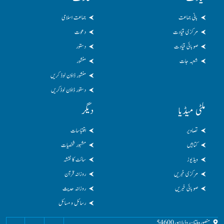
بانی جماعت
جماعت اسلامی
مرکزی قیادت
دعوت
صوبائی قیادت
دستور
شعبہ جات
منشور
منشور ڈاؤن لوڈ کریں
دستور ڈاؤن لوڈکریں
ملٹی میڈیا
دیگر
تصاویر
اقتباسات
کتابیں
مشہور شخصیات
ویڈیوز
سائٹ کا نقشہ
مرکزی خبریں
روزانہ قرآن
صوبائی خبریں
روزانہ حدیث
رسائل و مسائل
منصورہ ملتان روڈ، لاہور 54600