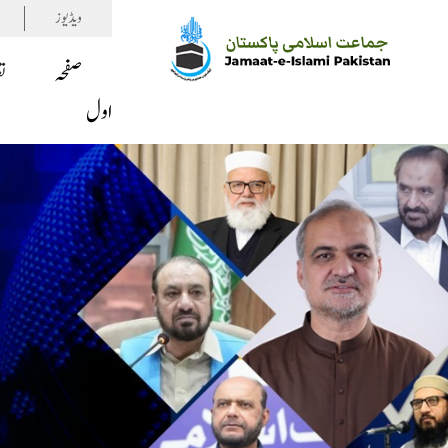
ویڈیوز
صفحہ
ت
اول