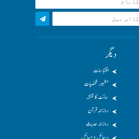
دیگر
اقتباسات
مشہور شخصیات
سائٹ کا نقشہ
روزانہ قرآن
روزانہ حدیث
رسائل و مسائل