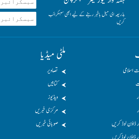
ہفتہ وار نیوز لیٹر سبسکرپشن
بذریعہ ای میل باخبر رہنے کے لیے ابھی سبسکرائب
کریں
ف
ملٹی میڈیا
ت اسلامی
تصاویر
ت
کتابیں
ر
ویڈیوز
ر
مرکزی خبریں
 ڈاؤن لوڈ کریں
صوبائی خبریں
ر ڈاؤن لوڈکریں