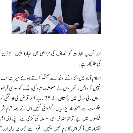
اور غریب طبقات کو انصاف کی فراہمی میں سہارا بنیں۔ قانون ک
کی طلبگار ہے۔
اسلام آباد میں وکلاءکے وفد سے گفتگو کرتے ہوئے امیر جماعت 
نہیں کروائیں، حکمرانوں نے معیشت تباہ کی، ملک کوسودی قرضوں ک
حکومت سے آٹھ ماہ ایڑھیاں رگڑوائی گئیں اس کے بعد تمام شرا
ٹیکسوں میں بے تحاشا اضافہ اسی سلسلہ کی کڑی ہے۔ پی ڈی ایم 
اقتدار میں آ کر اس کا نام نہیں لیتیں۔ قوم سے جھوٹ بولنا اور 