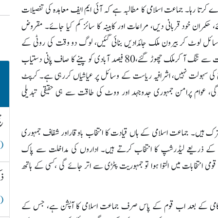
عوے کرتا رہا۔ جماعت اسلامی کا مطالبہ ہے کہ آئی ایم ایف معاہدہ کی تفصیلات
 حکمران خود قربانی دیں، مراعات اور کابینہ کا سائز کم کیا جائے۔ مقروض
ائل لوٹ کر بیرون ملک جائدادیں بنائی گئیں، لوگ دو وقت کی روٹی کے
لیے پریشان ہیں، کروڑوں نوجوان بے روزگار ہیں، لاکھوں حالات سے تنگ آ کرملک چھوڑ گئے،80 فیصد آبادی کو پینے کا صاف پانی دستیاب
 کی سہولت نہیں، اشرافیہ ریاست کے وسائل پر عیاشیاں کررہی ہے۔ کرپٹ
گی، عوام پرامن جمہوری جدوجہد اور ووٹ کی طاقت سے ہی حقیقی تبدیلی
حج
ترک ہیں۔ جماعت اسلامی کے ہاں قیادت کا انتخاب باوقاراور شفاف جمہوری
( 
سس کے ذریعے لیڈرشپ کا انتخاب کرتے ہیں۔ اداروں کی مداخلت سے پاک
می انتخابات میں التوا ہوا تو جمہوریت پٹڑی سے اتر جائے گی ،کسی کے ہاتھ
ذک
( 
کی ناکامی کے بعد اب قوم کے پاس صرف جماعت اسلامی کا آپشن ہے، جس کے