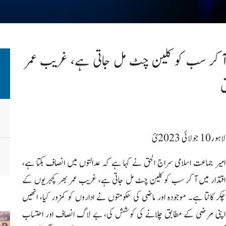
ں آ کر سب کو کلین چٹ مل جاتی ہے، غریب عمر
ق
لاہور10 جولائی 2023ئ
امیر جماعت اسلامی سراج الحق نے کہا ہے کہ عدالتوں میں انصاف بکتا ہے،
اقتدار میں آ کر سب کو کلین چٹ مل جاتی ہے، غریب عمر بھر کچہریوں کے
چکر کاٹتا ہے۔ موجودہ اور ماضی کی حکومتوں نے اداروں کو کمزور کیا، انھیں
اپنی مرضی کے مطابق چلانے کی کوشش کی، بے لاگ انصاف اور احتساب