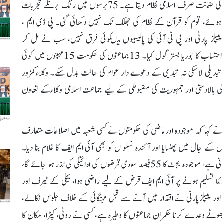
کی ضمانت صرف اسلامی نظام دیتا ہے۔ 75برسوں میں رنگ برنگے تجربات
ہوئے، قوم کو قرآن کے نظام کی جھلک تک نہیں دکھائی گئی۔ پی ڈی ایم ،
پیپلز پارٹی اور پی ٹی آئی کی پالیسیوں میںکوئی فرق نہیں، سب نے مل کر
احتساب کا بوریا بستر گول کیا۔ 13جماعتوں کی حکومت 15مہینوں میں کوئی
تبدیلی لاسکی نہ تبدیلی کے دعوے دار عوام کی حالت بدل سکے۔ وکلاءکمزور
ی بالادستی اور جمہوریت کی مضبوطی کے لیے جماعت اسلامی وکلاءکے تعاون
نے کہا کہ موجودہ اور ماضی کی حکومتوں نے کسی شعبہ میں اصلاحات متعارف
ے جال میں پھنسایا اور آئندہ نسلو ں کو بھی آئی ایم ایف کا غلام بنا دیا۔
رواں مالی سال میں پاکستان نے 25ارب ڈالر قرض کی ادائیگی کرنی ہے، موجودہ بجٹ کا 55فیصد سودی قرضوں کی ادائیگی کی نذر ہو جائے گا،
ئط تسلیم ہونے پر آئی ایم ایف قرض کے لیے راضی ہوا، بجلی کے ٹیرف اور
اور پیپلزپارٹی نے اقتدار میں آنے سے قبل مہنگائی کے خلاف جلوس نکالے،
جھوٹے وعدے کرنا حکمران جماعتوں کا وطیرہ ہے، کسی نے روٹی، کپڑا، مکان کا