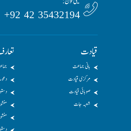
ٹیلی فون:
35432194 42 92+
قیادت
تعار
بانی جماعت
جماع
مرکزی قیادت
دعو
صوبائی قیادت
دستو
شعبہ جات
منشو
منشور
دستو