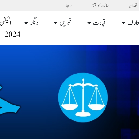
تصاویر
سائٹ کا نقشہ
رابطہ
عارف
قیادت
خبریں
دیگر
الیکشن
2024