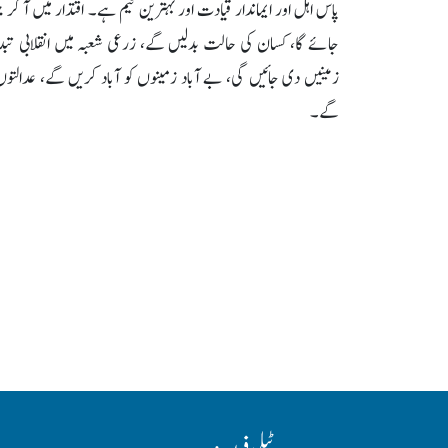
پاس اہل اور ایماندار قیادت اور بہترین ٹیم ہے۔ اقتدار میں آ
جائے گا، کسان کی حالت بدلیں گے، زرعی شعبہ میں انقلابی تبدی
زمینیں دی جائیں گی، بے آباد زمینوں کو آباد کریں گے، عدالت
گے۔