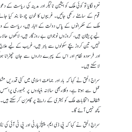
نعرہ لگایا تو کوئی ملک کو ایشین ٹائیگر اور مدینہ کی ریاست کے د
قوم کے سامنے رکھی جائیں۔ غریبوں کا خون چوسنا بند کیا جائے،
ملک کے حکمرانوں کے پاس دولت کے انبار ہیں، ریاست کے وس
نہیں، تین کروڑ بچے سکولوں سے باہر ہیں، غریب کے لیے علاج
اور فرسودہ نظام اور اس کے پہرے داروں سے جان چھڑانا ہو
لاسکتے ہیں۔
سراج الحق نے کہا کہ بار اور جماعت اسلامی میں کئی قدریں مش
عمل سے ہوتا ہے، وکلاءبھی سالانہ بنیادوں پر جمہوری پرا
شفاف انتخابات ملک کو بہتری کے راستے پر گامزن کرسکتے ہیں۔ قو
کچھ نہیں آئے گا۔
سراج الحق نے کہا کہ پی ڈی ایم، پیپلزپارٹی اور پی ٹی آئی 