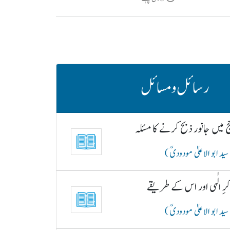
رسائل و مسائل
 میں جانور ذبح کرنے کا مسئلہ
سید ابو الاعلیٰ مودودیؒ )
رِ الٰہی اور اس کے طریقے
سید ابو الاعلیٰ مودودیؒ )