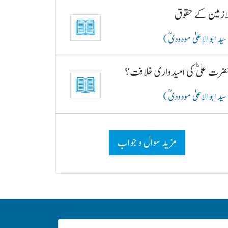
لازمین کے حقوق
سید ابو الاعلیٰ مودودیؒ )
ضرت علیؓ کی امیدواری خلافت؟
سید ابو الاعلیٰ مودودیؒ )
مزید سوال و جواب