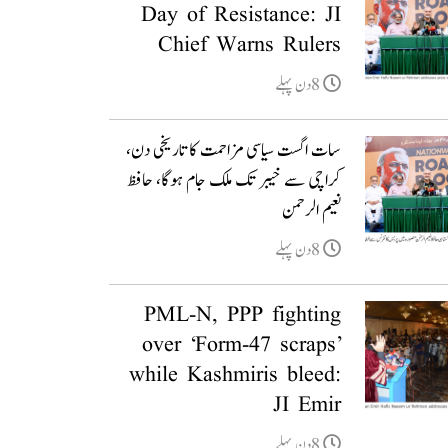
Day of Resistance: JI
Chief Warns Rulers
8دن پہلے
سات اگست سیاسی مزاحمت کا تاریخی دن،
کراچی سے خیبر تک ملک جام ہوگا، حافظ
نعیم الرحمن
8دن پہلے
PML-N, PPP fighting
over ‘Form-47 scraps’
while Kashmiris bleed:
JI Emir
8دن پہلے