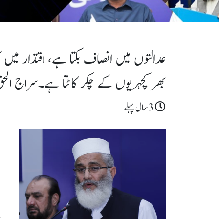
عدالتوں میں انصاف بکتا ہے، اقتدار می
بھر کچہریوں کے چکر کاٹتا ہے۔سراج الح
3سال پہلے