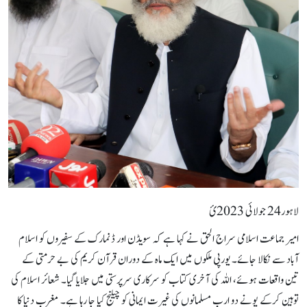
لاہور24 جولائی 2023ئ
امیر جماعت اسلامی سراج الحق نے کہا ہے کہ سویڈن اور ڈنمارک کے سفیروں کو اسلام
آباد سے نکالا جائے۔ یورپی ملکوں میں ایک ماہ کے دوران قرآن کریم کی بے حرمتی کے
تین واقعات ہوئے، اللہ کی آخری کتاب کو سرکاری سرپرستی میں جلایا گیا۔ شعائر اسلام کی
توہین کرکے پونے دو ارب مسلمانوں کی غیرت ایمانی کو چیلنج کیا جا رہا ہے۔ مغرب دنیا کا