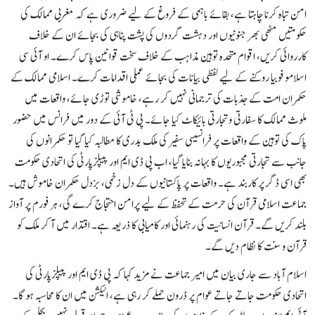
امن تباہ کرنا چاہتا ہے، بقائے باہمی کے فروغ کے لیے ضروری ہے کہ مغربی ممالک کی
حکومتیں مٹھی بھر جنونیوں اور دہشت گردوں کی پشت پناہی کی بجائے ان کے خلاف
کارروائی کریں، اقوام متحدہ توہین مذاہب کے خلاف سخت قوانین پاس کرے۔ او آئی سی
اسلامو فوبیا روکنے کے لیے لفظی بیانات کی بجائے عملی اقدامات کرے۔ اسلامی ممالک کے
حکمران امت کے جذبات کی ترجمانی نہیں کر رہے، خاموشی توڑی جائے، واقعات میں
ملوث ممالک کا سفارتی وتجارتی بائیکاٹ کیا جائے۔ پی ٹی آئی کے دور میں فرانس میں حضور
پاک کی توہین کے واقعات پر فرانسیسی سفیر کی ملک بدری کا مطالبہ کیا گیا تو حکمرانوں کی
جانب سے تجارتی مجبوریوں کا بہانہ بنایا گیا، اب پی ڈی ایم اور پیپلزپارٹی کی اتحادی حکومت
بھی اسی ڈگر پر کاربند ہے۔ واقعات پر پاکستانیوں کے دل زخمی، بزدل حکمران خاموش ہیں۔
جماعت اسلامی قرآن کی حرمت کے تحفظ کے لیے پرامن احتجاج کرے گی، ہر فورم پر آواز
بلند کریں گے۔ قرآن انسانیت کی رہنمائی اور کامیابی کا ذریعہ ہے۔ اقتدار میں آ کر ملک کو
قرآن و سنت کا نظام دیں گے۔
اسلام آباد سے جاری بیان میں امیر جماعت نے مزید کہا کہ پی ڈی ایم اور پیپلزپارٹی کی
اتحادی حکومت جاتے جاتے عوام پر ڈرون حملے کر رہی ہے، الیکشن میں ان کا محاسبہ ہو گا۔