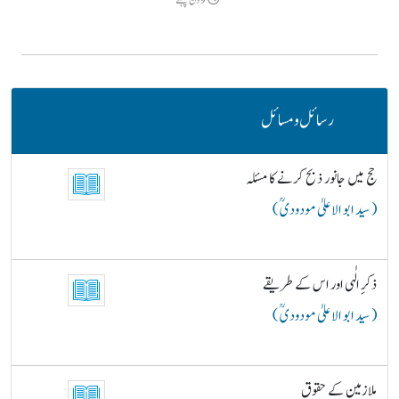
9دن پہلے
رسائل و مسائل
حج میں جانور ذبح کرنے کا مسئلہ
( سید ابو الاعلیٰ مودودیؒ )
ذکرِ الٰہی اور اس کے طریقے
( سید ابو الاعلیٰ مودودیؒ )
ملازمین کے حقوق