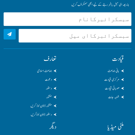
بذریعہ ای میل باخبر رہنے کے لیے ابھی سبسکرائب کریں
قیادت
تعارف
بانی جماعت
جماعت اسلامی
مرکزی قیادت
دعوت
صوبائی قیادت
دستور
شعبہ جات
منشور
منشور ڈاؤن لوڈ کریں
دستور ڈاؤن لوڈکریں
ملٹی میڈیا
دیگر