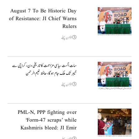
August 7 To Be Historic Day
of Resistance: JI Chief Warns
Rulers
9دن پہلے
سات اگست سیاسی مزاحمت کا تاریخی دن، کراچی سے
خیبر تک ملک جام ہوگا، حافظ نعیم الرحمن
9دن پہلے
PML-N, PPP fighting over
‘Form-47 scraps’ while
Kashmiris bleed: JI Emir