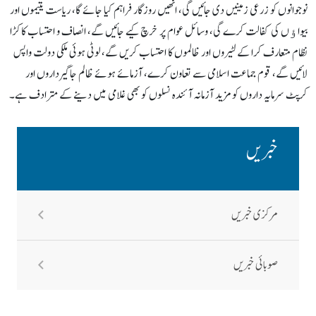
نوجوانوں کو زرعی زمینیں دی جائیں گی، انھیں روزگار فراہم کیا جائے گا، ریاست یتیموں اور
بیواﺅں کی کفالت کرے گی، وسائل عوام پر خرچ کیے جائیں گے، انصاف و احتساب کا کڑا
نظام متعارف کرا کے لٹیروں اور ظالموں کا احتساب کریں گے، لوٹی ہوئی ملکی دولت واپس
لائیں گے، قوم جماعت اسلامی سے تعاون کرے، آزمائے ہوئے ظالم جاگیرداروں اور
کرپٹ سرمایہ داروں کو مزید آزمانہ آئندہ نسلوں کو بھی غلامی میں دینے کے مترادف ہے۔
خبریں
مرکزی خبریں
صوبائی خبریں