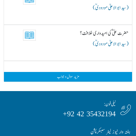
( سید ابو الاعلیٰ مودودیؒ )
حضرت علیؓ کی امیدواری خلافت؟
( سید ابو الاعلیٰ مودودیؒ )
مزید سوال و جواب
ٹیلی فون:
35432194 42 92+
ہفتہ وار نیوز لیٹر سبسکرپشن