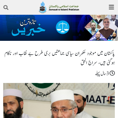
پاکستان میں موجود حکمران سیاسی جماعتیں بری طرح بے نقاب اور ناکام
ہوگئی ہیں، سراج الحق
3سال پہلے