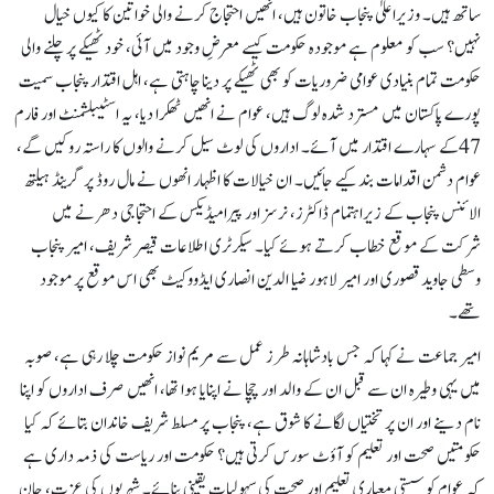
ساتھ ہیں۔ وزیراعلیٰ پنجاب خاتون ہیں، انھیں احتجاج کرنے والی خواتین کا کیوں خیال
نہیں؟ سب کو معلوم ہے موجودہ حکومت کیسے معرضِ وجود میں آئی، خود ٹھیکے پر چلنے والی
حکومت تمام بنیادی عوامی ضروریات کو بھی ٹھیکے پر دینا چاہتی ہے، اہل اقتدار پنجاب سمیت
پورے پاکستان میں مسترد شدہ لوگ ہیں، عوام نے انھیں ٹھکرا دیا، یہ اسٹیبلشمنٹ اور فارم
47کے سہارے اقتدار میں آئے۔ اداروں کی لوٹ سیل کرنے والوں کا راستہ روکیں گے،
عوام دشمن اقدامات بند کیے جائیں۔ ان خیالات کا اظہار انھوں نے مال روڈ پر گرینڈ ہیلتھ
الائنس پنجاب کے زیراہتمام ڈاکٹرز، نرسز اور پیرامیڈیکس کے احتجاجی دھرنے میں
شرکت کے موقع خطاب کرتے ہوئے کیا۔ سیکرٹری اطلاعات قیصر شریف، امیر پنجاب
وسطی جاوید قصوری اور امیر لاہور ضیا الدین انصاری ایڈووکیٹ بھی اس موقع پر موجود
تھے۔
امیر جماعت نے کہا کہ جس بادشاہانہ طرز عمل سے مریم نواز حکومت چلا رہی ہے، صوبہ
میں یہی وطیرہ ان سے قبل ان کے والد اور چچا نے اپنایا ہوا تھا، انھیں صرف اداروں کو اپنا
نام دینے اور ان پر تختیاں لگانے کا شوق ہے، پنجاب پر مسلط شریف خاندان بتائے کہ کیا
حکومتیں صحت اور تعلیم کو آؤٹ سورس کرتی ہیں؟ حکومت اور ریاست کی ذمہ داری ہے
کہ عوام کو سستی معیاری تعلیم اور صحت کی سہولیات یقینی بنائے۔ شہریوں کی عزت، جان