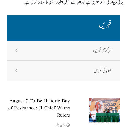
پلائی دیوار کی مانند کھڑی ہے اور ان سے مکمل اظہار یکجہتی کا اعلان کرتی ہے۔
خبریں
مرکزی خبریں
صوبائی خبریں
August 7 To Be Historic Day
of Resistance: JI Chief Warns
Rulers
9دن پہلے