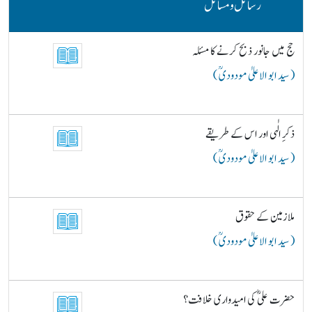
رسائل و مسائل
حج میں جانور ذبح کرنے کا مسئلہ
( سید ابو الاعلیٰ مودودیؒ )
ذکرِ الٰہی اور اس کے طریقے
( سید ابو الاعلیٰ مودودیؒ )
ملازمین کے حقوق
( سید ابو الاعلیٰ مودودیؒ )
حضرت علیؓ کی امیدواری خلافت؟