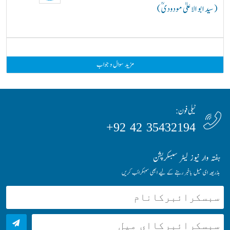
( سید ابو الاعلیٰ مودودیؒ )
مزید سوال و جواب
ٹیلی فون:
35432194 42 92+
ہفتہ وار نیوز لیٹر سبسکرپشن
بذریعہ ای میل باخبر رہنے کے لیے ابھی سبسکرائب کریں