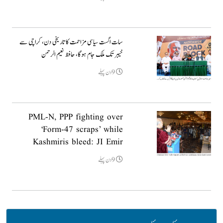
سات اگست سیاسی مزاحمت کا تاریخی دن، کراچی سے
خیبر تک ملک جام ہوگا، حافظ نعیم الرحمن
9دن پہلے
PML-N, PPP fighting over
‘Form-47 scraps’ while
Kashmiris bleed: JI Emir
9دن پہلے