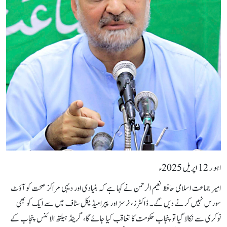
اہو ر 12 اپریل 2025ء
امیر جماعت اسلامی حافظ نعیم الرحمن نے کہا ہے کہ بنیادی اور دیہی مراکز صحت کو آؤٹ
سورس نہیں کرنے دیں گے۔ ڈاکٹرز، نرسز اور پیرامیڈیکل سٹاف میں سے ایک کو بھی
نوکری سے نکالا گیا تو پنجاب حکومت کا تعاقب کیا جائے گا، گرینڈ ہیلتھ الائنس پنجاب کے