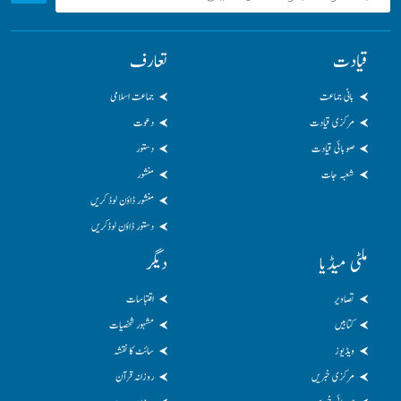
قیادت
تعارف
بانی جماعت
جماعت اسلامی
مرکزی قیادت
دعوت
صوبائی قیادت
دستور
شعبہ جات
منشور
منشور ڈاؤن لوڈ کریں
دستور ڈاؤن لوڈکریں
ملٹی میڈیا
دیگر
تصاویر
اقتباسات
کتابیں
مشہور شخصیات
ویڈیوز
سائٹ کا نقشہ
مرکزی خبریں
روزانہ قرآن