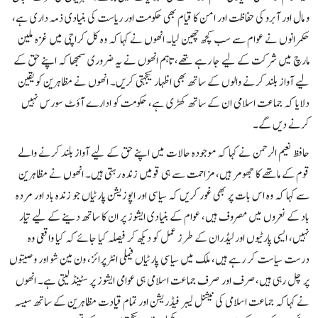
و مال اور آبرو کی حفاظت اور امن کا قیام بھی حکومت اور ریاست کی بنیادی ذمہ داری ہے،
حکمرانوں نے عوام سے سب کچھ چھین لیا۔ انھوں نے کہا کہ وہ کل کراچی میں غزہ ملین
مارچ میں شرکت کے لیے جا رہے تھے، تاہم انھوں نے یہ ضروری سمجھا کہ اپنے حق کے
لیے آواز بلند کرنے والوں کے ساتھ بھی اظہار یکجہتی کریں۔ انھوں نے مظاہرین کو یقین
دلایا کہ جماعت اسلامی ان کے ساتھ کھڑی ہے، حکومت کو ادارے آؤٹ سورس نہیں
کرنے دیں گے۔
حافظ نعیم الرحمن نے کہا کہ موجودہ حالات میں اپنے حق کے لیے آواز بلند کرنے والے
قوم کے ماتھے کا جھومر ہیں، مزاحمت سے ہی قومیں زندہ رہتی ہیں۔ انھوں نے مظاہرین
سے کہا کہ وہ اس بات پر بھی غور کریں کہ سیاسی اور اپوزیشن پارٹیاں جو زندہ باد اور مردہ
باد کے نعروں میں مصروف ہیں، عوام کے بنیادی ایشوز پر ان کا ساتھ دینے کے لیے تیار
نہیں، ایسی پارٹیوں اور لیڈران کے طرز عمل کو دیکھ کر فیصلہ کیا جائے کہ کیا واقعی وہ
درست سیاست کر رہے ہیں، ملک میں سیاسی پارٹیاں فیملی انٹرپرائز، ون مین شو اور وصیتوں
پر چل رہی ہیں،صرف اور صرف جماعت اسلامی ہی عوامی ایشوز پر سٹینڈ لیتی ہے۔ انھوں
نے کہا کہ جماعت اسلامی کی نیشنل لیبر فیڈریشن اور تمام قیادت مظاہرین کے ساتھ سیسہ