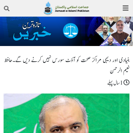
بنیادی اور دیہی مراکز صحت کو آؤٹ سورس نہیں کرنے دیں گے۔حافظ
نعیم الرحمن
1سال پہلے