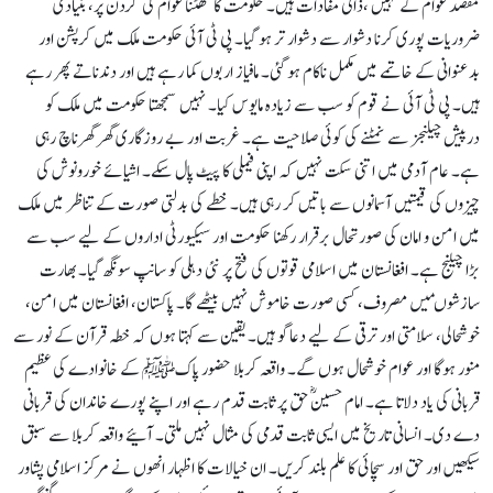
مقصد عوام کے نہیں ،ذاتی مفادات ہیں۔ حکومت کا گھٹنا عوام کی گردن پر، بنیادی
ضروریات پوری کرنا دشوار سے دشوار تر ہو گیا۔ پی ٹی آئی حکومت ملک میں کرپشن اور
بدعنوانی کے خاتمے میں مکمل ناکام ہو گئی۔ مافیاز اربوں کما رہے ہیں اور دندناتے پھر رہے
ہیں۔ پی ٹی آئی نے قوم کو سب سے زیادہ مایوس کیا۔ نہیں سمجھتا حکومت میں ملک کو
درپیش چیلنجز سے نمٹنے کی کوئی صلاحیت ہے۔ غربت اور بے روزگاری گھر گھرناچ رہی
ہے۔ عام آدمی میں اتنی سکت نہیں کہ اپنی فیملی کا پیٹ پال سکے۔ اشیائے خورونوش کی
چیزوں کی قیمتیں آسمانوں سے باتیں کر رہی ہیں۔ خطے کی بدلتی صورت کے تناظر میں ملک
میں امن و امان کی صورتحال برقرار رکھنا حکومت اور سیکیورٹی اداروں کے لیے سب سے
بڑا چیلنج ہے۔ افغانستان میں اسلامی قوتوں کی فتح پر نئی دہلی کو سانپ سونگھ گیا۔ بھارت
سازشوںمیں مصروف، کسی صورت خاموش نہیں بیٹھے گا۔ پاکستان، افغانستان میں امن،
خوشحالی، سلامتی اور ترقی کے لیے دعاگو ہیں۔ یقین سے کہتا ہوں کہ خطہ قرآن کے نور سے
منور ہوگا اور عوام خوشحال ہوں گے۔ واقعہ کربلا حضور پاکﷺ کے خانوادے کی عظیم
قربانی کی یاد دلاتا ہے۔ امام حسینؓ حق پر ثابت قدم رہے اور اپنے پورے خاندان کی قربانی
دے دی۔ انسانی تاریخ میں ایسی ثابت قدمی کی مثال نہیں ملتی۔ آئیے واقعہ کربلا سے سبق
سیکھیں اور حق اور سچائی کا علم بلند کریں۔ ان خیالات کا اظہار انھوں نے مرکز اسلامی پشاور