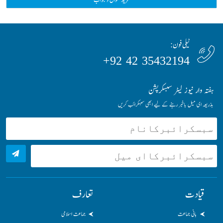
ٹیلی فون:
35432194 42 92+
ہفتہ وار نیوز لیٹر سبسکرپشن
بذریعہ ای میل باخبر رہنے کے لیے ابھی سبسکرائب کریں
قیادت
تعارف
بانی جماعت
جماعت اسلامی