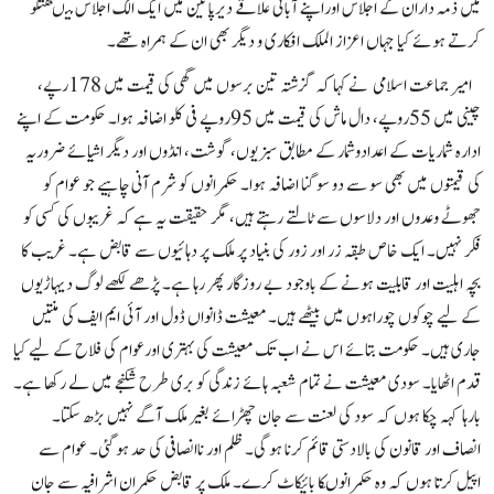
میں ذمہ داران کے اجلاس اوراپنے آبائی علاقے دیرپائین میں ایک الگ اجلاس میںگفتگو
کرتے ہوئے کیا جہاں اعزاز الملک افکاری و دیگر بھی ان کے ہمراہ تھے۔
امیر جماعت اسلامی نے کہا کہ گزشتہ تین برسوں میں گھی کی قیمت میں 178رپے،
چینی میں 55روپے، دال ماش کی قیمت میں 95روپے فی کلو اضافہ ہوا۔ حکومت کے اپنے
ادارہ شماریات کے اعدادوشمار کے مطابق سبزیوں، گوشت، انڈوں اور دیگر اشیائے ضروریہ
کی قیمتوں میں بھی سو سے دو سو گنا اضافہ ہوا۔ حکمرانوں کو شرم آنی چاہیے جو عوام کو
جھوٹے وعدوں اور دلاسوں سے ٹالتے رہتے ہیں، مگر حقیقت یہ ہے کہ غریبوں کی کسی کو
فکر نہیں۔ ایک خاص طبقہ زر اور زور کی بنیاد پر ملک پر دہائیوں سے قابض ہے۔ غریب کا
بچہ اہلیت اور قابلیت ہونے کے باوجود بے روزگار پھر رہا ہے۔ پڑھے لکھے لوگ دیہاڑیوں
کے لیے چوکوں چوراہوں میں بیٹھے ہیں۔ معیشت ڈانواں ڈول اور آئی ایم ایف کی منتیں
جاری ہیں۔ حکومت بتائے اس نے اب تک معیشت کی بہتری اورعوام کی فلاح کے لیے کیا
قدم اٹھایا۔ سودی معیشت نے تمام شعبہ ہائے زندگی کو بری طرح شکنجے میں لے رکھا ہے۔
بارہا کہہ چکا ہوں کہ سود کی لعنت سے جان چھڑائے بغیر ملک آگے نہیں بڑھ سکتا۔
انصاف اور قانون کی بالادستی قائم کرنا ہو گی۔ ظلم اور ناانصافی کی حد ہو گئی۔ عوام سے
اپیل کرتا ہوں کہ وہ حکمرانوںکا بائیکاٹ کرے۔ ملک پر قابض حکمران اشرافیہ سے جان