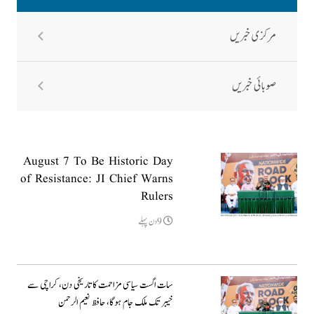
مرکزی خبریں
صوبائی خبریں
August 7 To Be Historic Day
of Resistance: JI Chief Warns
Rulers
9دن پہلے
سات اگست سیاسی مزاحمت کا تاریخی دن، کراچی سے
خیبر تک ملک جام ہوگا، حافظ نعیم الرحمن