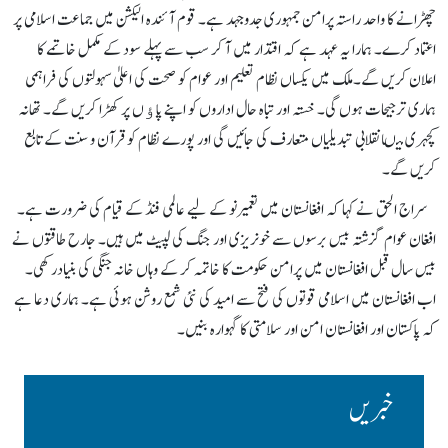
چھڑانے کا واحد راستہ پرامن جمہوری جدوجہد ہے۔ قوم آئندہ الیکشن میں جماعت اسلامی پر
اعتماد کرے۔ ہمارا یہ عہد ہے کہ اقتدار میں آ کر سب سے پہلے سود کے مکمل خاتمے کا
اعلان کریں گے۔ملک میں یکساں نظام تعلیم اور عوام کو صحت کی اعلیٰ سہولتوں کی فراہمی
ہماری ترجیحات ہوں گی۔ خستہ اور تباہ حال اداروں کو اپنے پاﺅں پر کھڑا کریں گے۔ تھانہ
کچہری میںانقلابی تبدیلیاں متعارف کی جائیں گی اور پورے نظام کو قرآن و سنت کے تابع
کریں گے۔
سراج الحق نے کہا کہ افغانستان میں تعمیرنو کے لیے عالمی فنڈ کے قیام کی ضرورت ہے۔
افغان عوام گزشتہ بیس برسوں سے خونریزی اور جنگ کی لپیٹ میں ہیں۔ جارح طاقتوں نے
بیس سال قبل افغانستان میں پرامن حکومت کا خاتمہ کر کے وہاں خانہ جنگی کی بنیادرکھی۔
اب افغانستان میں اسلامی قوتوں کی فتح سے امید کی نئی شمع روشن ہوئی ہے۔ ہماری دعا ہے
کہ پاکستان اور افغانستان امن اور سلامتی کا گہوارہ بنیں۔
خبریں