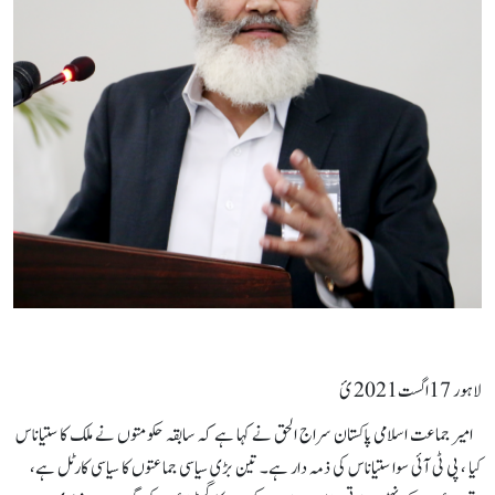
لاہور 17اگست2021 ئ
امیر جماعت اسلامی پاکستان سراج الحق نے کہا ہے کہ سابقہ حکومتوں نے ملک کا ستیاناس
کیا ، پی ٹی آئی سوا ستیاناس کی ذمہ دار ہے۔ تین بڑی سیاسی جماعتوں کا سیاسی کارٹل ہے،