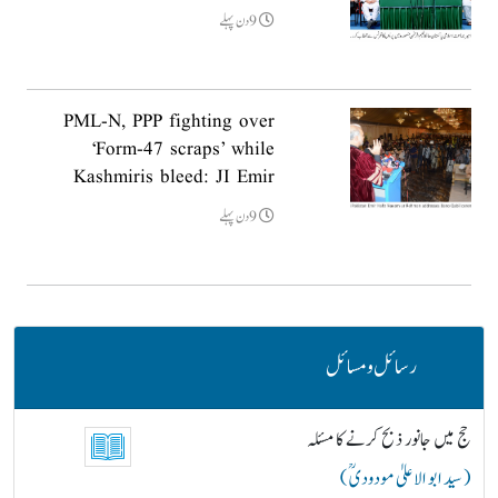
9دن پہلے
PML-N, PPP fighting over
‘Form-47 scraps’ while
Kashmiris bleed: JI Emir
9دن پہلے
رسائل و مسائل
حج میں جانور ذبح کرنے کا مسئلہ
( سید ابو الاعلیٰ مودودیؒ )