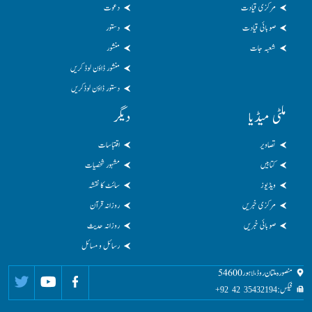
مرکزی قیادت
دعوت
صوبائی قیادت
دستور
شعبہ جات
منشور
منشور ڈاؤن لوڈ کریں
دستور ڈاؤن لوڈکریں
ملٹی میڈیا
دیگر
تصاویر
اقتباسات
کتابیں
مشہور شخصیات
ویڈیوز
سائٹ کا نقشہ
مرکزی خبریں
روزانہ قرآن
صوبائی خبریں
روزانہ حدیث
رسائل و مسائل
منصورہ ملتان روڈ، لاہور 54600
فیکس:
35432194 42 92+