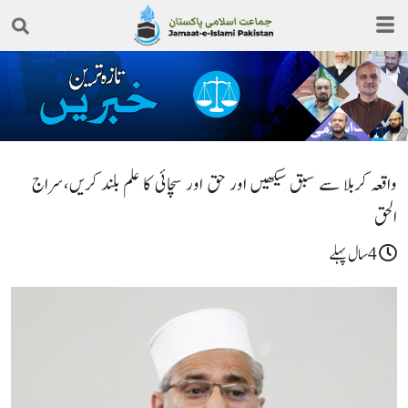
واقعہ کربلا سے سبق سیکھیں اور حق اور سچائی کا علم بلند کریں،سراج
الحق
4سال پہلے