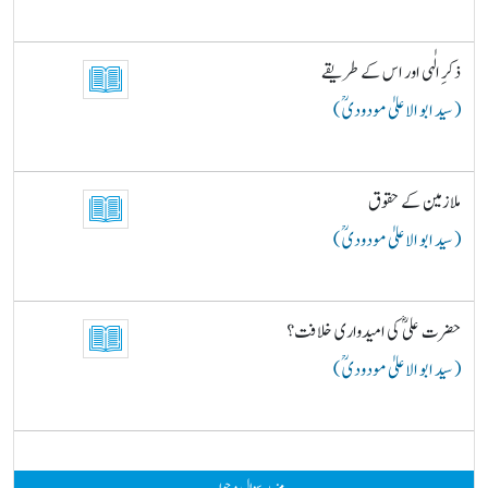
ذکرِ الٰہی اور اس کے طریقے
( سید ابو الاعلیٰ مودودیؒ )
ملازمین کے حقوق
( سید ابو الاعلیٰ مودودیؒ )
حضرت علیؓ کی امیدواری خلافت؟
( سید ابو الاعلیٰ مودودیؒ )
مزید سوال و جواب