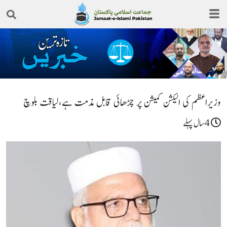
وزیراعظم کی الیکشن کمیشن پر چڑھائی قابل مذمت ہے،لیاقت بلوچ
4سال پہلے