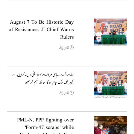
August 7 To Be Historic Day
of Resistance: JI Chief Warns
Rulers
8دن پہلے
سات اگست سیاسی مزاحمت کا تاریخی دن، کراچی سے
خیبر تک ملک جام ہوگا، حافظ نعیم الرحمن
8دن پہلے
PML-N, PPP fighting over
‘Form-47 scraps’ while