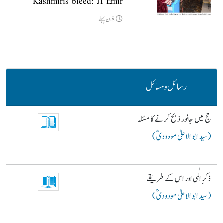
Kashmiris bleed: JI Emir
8دن پہلے
رسائل و مسائل
حج میں جانور ذبح کرنے کا مسئلہ
( سید ابو الاعلیٰ مودودیؒ )
ذکرِ الٰہی اور اس کے طریقے
( سید ابو الاعلیٰ مودودیؒ )