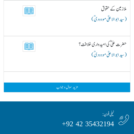
ملازمین کے حقوق
( سید ابو الاعلیٰ مودودیؒ )
حضرت علیؓ کی امیدواری خلافت؟
( سید ابو الاعلیٰ مودودیؒ )
مزید سوال و جواب
ٹیلی فون:
35432194 42 92+