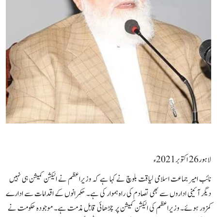
لاہور26 اکتوبر2021ء
نائب امیر جماعت اسلامی لیاقت بلوچ نے کہا ہے کہ وزیراعظم نے الیکشن کمیشن ہی نہیں
دیگر آئینی اداروں سے بھی تصادم کی راہ ہموار کی ہے۔ حکمرانوں کے اقدامات سے ادارے
کمزور ہوئے۔ وزیراعظم کی الیکشن کمیشن پر چڑھائی قابل مذمت ہے۔ موجودہ حکومت نے