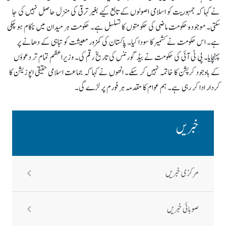
نے کہا کہ جمہوریت کو اسلامی اصولوں کے تابع کیے بغیر ترقی کی منزل حاصل نہیں کی جا
سکتی۔ موجودہ حکومت ماضی کی حکومتوں کا تسلسل ہے۔ حکومت ہر میدان میں ناکام ہو چکی
ہے۔ اس حکومت نے کشمیر کا سودا کیا۔ پاکستان کی کمزور معیشت کو تباہی کے دھانے پر
پہنچایا۔ پی ٹی آئی کی حکومت نے بیڈ گورننس کی تاریخ رقم کی۔ وزیراعظم تمام تر دعوؤں
کے باوجود کرپشن کا خاتمہ نہیں کر سکے۔ انھوں نے کہا کہ جماعت اسلامی حقیقی اپوزیشن کا
کردار ادا کر رہی ہے۔ ہم عوام کا مقدمہ ہر فورم پر لڑے گی۔
خبریں
مرکزی خبریں
صوبائی خبریں