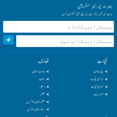
ہفتہ وار نیوز لیٹر سبسکرپشن
بذریعہ ای میل باخبر رہنے کے لیے ابھی سبسکرائب کریں
قیادت
تعارف
بانی جماعت
جماعت اسلامی
مرکزی قیادت
دعوت
صوبائی قیادت
دستور
شعبہ جات
منشور
منشور ڈاؤن لوڈ کریں
دستور ڈاؤن لوڈکریں