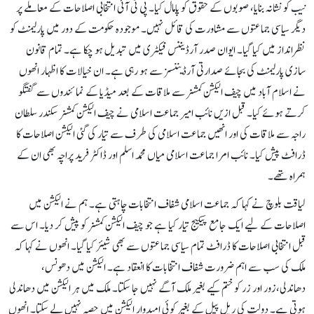
نیب کو نشانہ بنایا، صوبوں کے حقوق کو پامال کیا۔ پی ٹی آئی انتخابی اصلاحات کے معاملے پر
دیگر سیاسی جماعتوں سے مشاورت کی قائل نہیں۔ موجودہ حکومت کے دور میں پارلیمنٹ کو
نظرانداز میں کیا گیا۔ ایوان صدر آرڈیننس فیکٹری میں تبدیل ہو چکا ہے۔ تمام قانون
سازی پارلیمنٹ کی بجائے صدارتی آرڈیننسز سے ہو رہی ہے۔ ان خیالات کا اظہار انھوں
نے اسلام آباد میں چیف الیکشن کمشنر سے ملاقات کے بعد میڈیا کے نمائندوں سے گفتگو
کرتے ہوئے کیا۔ قبل ازیں نائب امیر جماعت اسلامی نے چیف الیکشن کمشنر سکندر سلطان
راجہ سے ملاقات کی اور انھیں جماعت اسلامی کی طرف سے تیار کی گئی الیکشن اصلاحات کا
ڈرافٹ پیش کیا۔ نائب امرا جماعت اسلامی میاں محمد اسلم اور ڈاکٹر فرید پراچہ بھی ان کے
ہمراہ تھے۔
لیاقت بلوچ نے کہا کہ جماعت اسلامی شفاف انتخابات چاہتی ہے۔ ہم نے الیکشن میں
اصلاحات کے لیے ایک جامع پیکیج تیار کیا ہے جو چیف الیکشن کمشنر کو پیش کر دیا۔ اس سے
قبل انتخابی اصلاحات کا ڈرافٹ تمام سیاسی جماعتوں سے بھی شیئر کیا گیا۔ انھوں نے کہا کہ
ملک کی سب سے اہم ضرورت شفاف انتخابات کا انعقاد ہے۔ الیکشن میں دھونس،
دھاندلی،زور اور زر کو ختم کیے بغیر ملک آگے نہیں جا سکتا۔ ملک میں ہر الیکشن میں دھاندلی
ہوتی ہے۔ دولت کی ریل پیل کے بغیر کوئی امیدوار الیکشن میں حصہ نہیں لے سکتا۔ انھوں