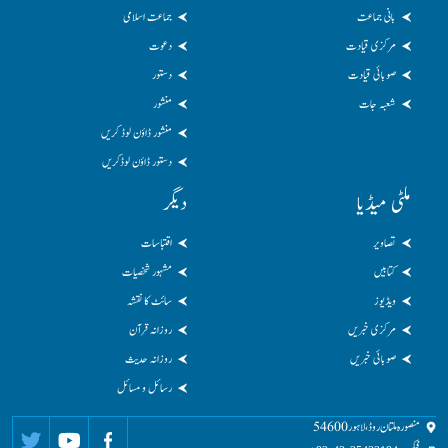
بانی جماعت
جماعت اسلامی
مرکزی قیادت
دعوت
صوبائی قیادت
دستور
شعبہ جات
منشور
منشور ڈاؤن لوڈ کریں
دستور ڈاؤن لوڈکریں
ملٹی میڈیا
دیگر
تصاویر
اقتباسات
کتابیں
مشہور شخصیات
ویڈیوز
سائٹ کا نقشہ
مرکزی خبریں
روزانہ قرآن
صوبائی خبریں
روزانہ حدیث
رسائل و مسائل
منصورہ ملتان روڈ، لاہور 54600