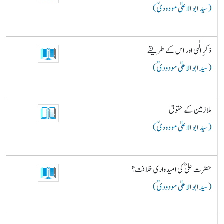
( سید ابو الاعلیٰ مودودیؒ )
ذکرِ الٰہی اور اس کے طریقے
( سید ابو الاعلیٰ مودودیؒ )
ملازمین کے حقوق
( سید ابو الاعلیٰ مودودیؒ )
حضرت علیؓ کی امیدواری خلافت؟
( سید ابو الاعلیٰ مودودیؒ )