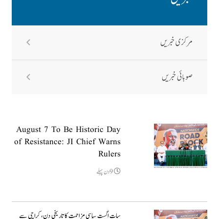
مرکزی خبریں
صوبائی خبریں
August 7 To Be Historic Day
of Resistance: JI Chief Warns
Rulers
9دن پہلے
سات اگست سیاسی مزاحمت کا تاریخی دن، کراچی سے