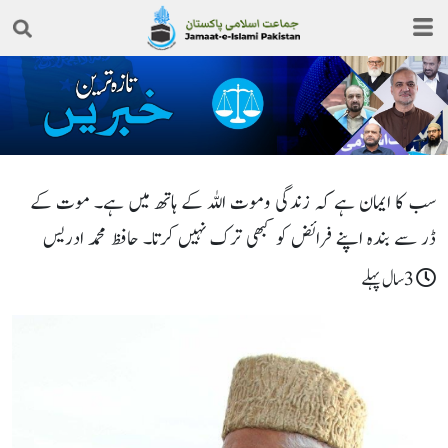
سب کا ایمان ہے کہ زندگی وموت اللہ کے ہاتھ میں ہے۔ موت کے
ڈر سے بندہ اپنے فرائض کو کبھی ترک نہیں کرتا۔ حافظ محمد ادریس
3سال پہلے