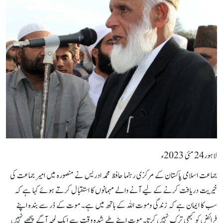
لاہور24 مئی 2023ء
جماعت اسلامی پاکستان کے مرکزی رہنما حافظ محمد ادریس نے منصورہ میں امیر جماعت کی
خیریت دریافت کرنے کے لیے آنے والے مہمانوں کا استقبا ل کرتے ہوئے کہا ہے کہ
سب کا ایمان ہے کہ زندگی وموت اللہ کے ہاتھ میں ہے۔ موت کے ڈر سے بندہ اپنے
فرائض کو کبھی ترک نہیں کرتا۔ موت اپنے طے شدہ وقت سے ایک لمحہ آگے پیچھے نہیں