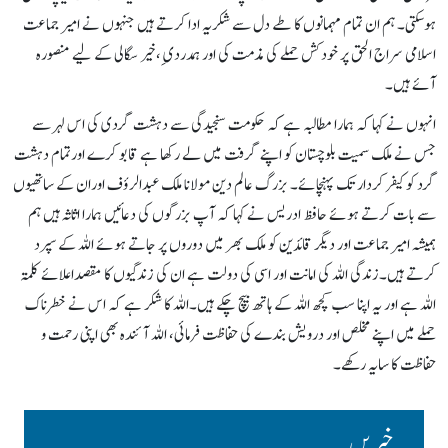
ہوسکتی۔ ہم ان تمام مہمانوں کا طے دل سے شکریہ ادا کرتے ہیں جنہوں نے امیر جماعت
اسلامی سراج الحق پر خودکش حملے کی مذمت کی اور ہمدردی ِ،خیر سگالی کے لیے منصورہ
آئے ہیں۔
انہوں نے کہا کہ ہمارا مطالبہ ہے کہ حکومت سنجیدگی سے دہشت گردی کی اس لہر سے
جس نے ملک سمیت بلوچستان کو اپنے گرفت میں لے رکھا ہے قابو کرے اورتمام دہشت
گرد کو کیفر کردار تک پہنچائے۔ بزرگ عالم دین مولانا ملک عبدالرؤف اوران کے ساتھیوں
سے بات کرتے ہوئے حافظ ادریس نے کہا کہ آپ بزرگوں کی دعائیں ہمارا اثاثہ ہیں ہم
ہمیشہ امیر جماعت اور دیگر قائدین کو ملک بھر میں دوروں پر جاتے ہوئے اللہ کے سپرد
کرتے ہیں۔زندگی اللہ کی امانت اور اسی کی دولت ہے ان کی زندگیوں کا مقصداعلائے کلمتہ
اللہ ہے اور یہ اپنا سب کچھ اللہ کے ہاتھ بیچ چکے ہیں۔اللہ کا شکر ہے کہ اس نے خطرناک
حملے میں اپنے مخلص اور درویش بندے کی حفاظت فرمائی، اللہ آئندہ بھی اپنی رحمت و
حفاظت کا سایہ رکھے۔
خبریں