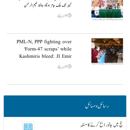
خیبر تک ملک جام ہوگا، حافظ نعیم الرحمن
9دن پہلے
PML-N, PPP fighting over
‘Form-47 scraps’ while
Kashmiris bleed: JI Emir
9دن پہلے
رسائل و مسائل
حج میں جانور ذبح کرنے کا مسئلہ