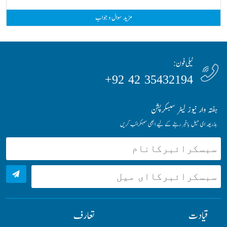
مزید سوال و جواب
ٹیلی فون:
35432194 42 92+
ہفتہ وار نیوز لیٹر سبسکرپشن
بذریعہ ای میل باخبر رہنے کے لیے ابھی سبسکرائب کریں
قیادت
تعارف