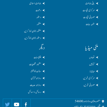
بانی جماعت
جماعت اسلامی
مرکزی قیادت
دعوت
صوبائی قیادت
دستور
شعبہ جات
منشور
منشور ڈاؤن لوڈ کریں
دستور ڈاؤن لوڈکریں
ملٹی میڈیا
دیگر
تصاویر
اقتباسات
کتابیں
مشہور شخصیات
ویڈیوز
سائٹ کا نقشہ
مرکزی خبریں
روزانہ قرآن
صوبائی خبریں
روزانہ حدیث
رسائل و مسائل
منصورہ ملتان روڈ، لاہور 54600