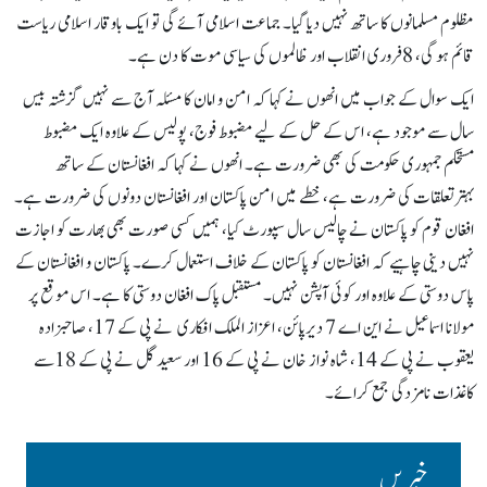
مظلوم مسلمانوں کا ساتھ نہیں دیا گیا۔ جماعت اسلامی آئے گی تو ایک باوقار اسلامی ریاست
قائم ہو گی، 8فروری انقلاب اور ظالموں کی سیاسی موت کا دن ہے۔
ایک سوال کے جواب میں انھوں نے کہا کہ امن و امان کا مسئلہ آج سے نہیں گزشتہ بیس
سال سے موجود ہے، اس کے حل کے لیے مضبوط فوج، پولیس کے علاوہ ایک مضبوط
مستحکم جمہوری حکومت کی بھی ضرورت ہے۔ انھوں نے کہا کہ افغانستان کے ساتھ
بہترتعلقات کی ضرورت ہے، خطے میں امن پاکستان اور افغانستان دونوں کی ضرورت ہے۔
افغان قوم کو پاکستان نے چالیس سال سپورٹ کیا، ہمیں کسی صورت بھی بھارت کو اجازت
نہیں دینی چاہیے کہ افغانستان کو پاکستان کے خلاف استعمال کرے۔ پاکستان و افغانستان کے
پاس دوستی کے علاوہ اور کوئی آپشن نہیں۔ مستقبل پاک افغان دوستی کا ہے۔ اس موقع پر
مولانا اسماعیل نے این اے 7 دیرپائن، اعزاز الملک افکاری نے پی کے 17، صاحبزادہ
یعقوب نے پی کے 14، شاہ نواز خان نے پی کے 16 اور سعید گل نے پی کے 18سے
کاغذات نامزدگی جمع کرائے۔
خبریں