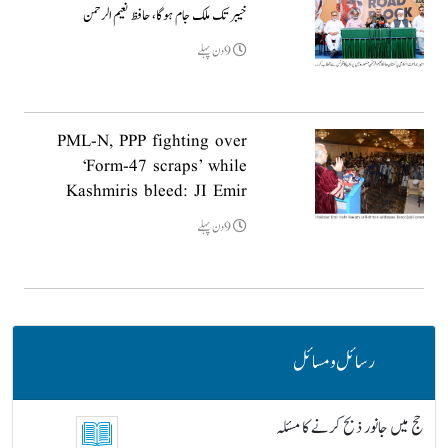
خیبر تک ملک جام ہوگا، حافظ نعیم الرحمن
9دن پہلے
PML-N, PPP fighting over
‘Form-47 scraps’ while
Kashmiris bleed: JI Emir
9دن پہلے
رسائل و مسائل
حج میں جانور ذبح کرنے کا مسئلہ