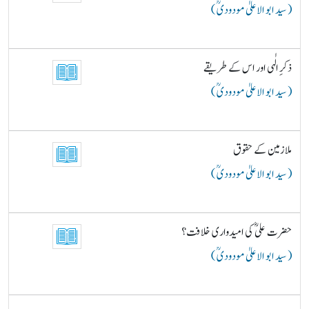
( سید ابو الاعلیٰ مودودیؒ )
ذکرِ الٰہی اور اس کے طریقے
( سید ابو الاعلیٰ مودودیؒ )
ملازمین کے حقوق
( سید ابو الاعلیٰ مودودیؒ )
حضرت علیؓ کی امیدواری خلافت؟
( سید ابو الاعلیٰ مودودیؒ )