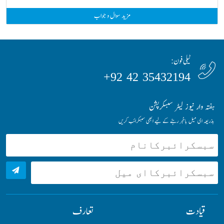
مزید سوال و جواب
ٹیلی فون:
35432194 42 92+
ہفتہ وار نیوز لیٹر سبسکرپشن
بذریعہ ای میل باخبر رہنے کے لیے ابھی سبسکرائب کریں
قیادت
تعارف