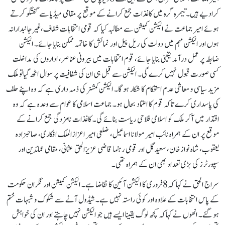
کرادیے ہیں۔تیمرہ گرہ میں کاغذات جمع کرانے کے موقع پر مقامی میڈیا سے گفتگو کرتے
ہوئے امیر جماعت نے الیکشن کمیشن سے مطالبہ کیا کہ قومی انتخابات شفاف،غیرجانبدارانہ
ہوں اور الیکشن مہم میں دولت کی ریل پیل اور نمائش کا خاتمہ ممکن بنایا جائے۔ الیکشن
ضابطہ پر عمل درآمد یقینی بنایا جائے، قوم انتخابات میں بیرونی عناصر، اداروں کی مداخلت
کسی صورت قبول نہیں کرے گی۔ الیکشن سے قبل ہی ان کی شفافیت پر سوال اٹھ گیاتو ملک
مزید سیاسی و معاشی عدم استحکام کا شکار ہو گا۔ الیکشن کمشنر کی ذمہ داری ہے کہ وہ اپنے حلف
کی پاسداری کرے تاکہ قوم کا اعتماد بحال ہو۔ جماعت اسلامی کا عوام سے وعدہ ہے کہ وہ
اقتدار میں آکر ملک کو اسلامی فلاحی ریاست بنائے گی۔ کاغذات نامزدگی جمع کرانے کے
موقع پر ان کے ہمراہ نائب امیر مولانا اسماعیل، ضلعی امیر اعزازالملک افکاری، صاحبزادہ
یعقوب، شاہ نوازخان، سعیدگل اور قومی رہنما قاضی عزیزالحق عثمانی، مقامی عمائدین اور
سپورٹرز کی بڑی تعداد بھی ان کے ہمراہ تھی۔
سراج الحق نے کہا کہ8فروری کا الیکشن آئین کا تقاضا ہے۔ الیکشن کمیشن اور نگران حکومت
کے پاس انتخابات کے علاوہ اور کوئی راستہ نہیں ہے۔ شیڈول آنے سے شکوک و شبہات ختم
ہو گئے۔ انھوں نے کہاکہ کچھ لوگ یقینا ایسے ہیں جو الیکشن نہیں چاہتے اور ان کی خواہش