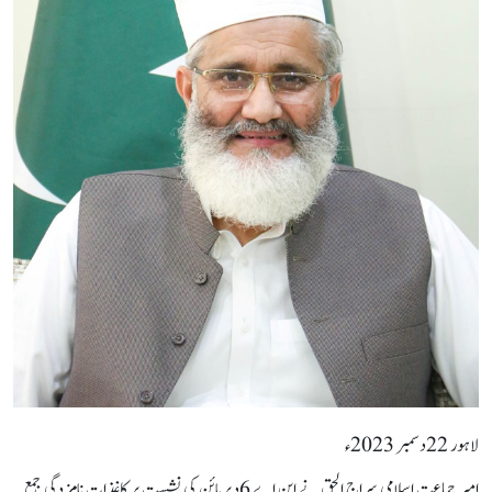
لاہور 22دسمبر 2023ء
امیر جماعت اسلامی سراج الحق نے این اے 6دیرپائن کی نشست پر کاغذات نامزدگی جمع