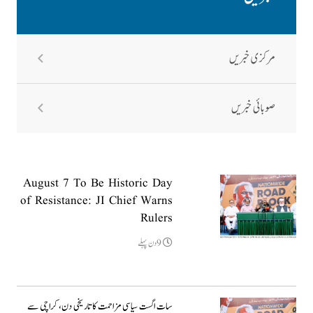
مرکزی خبریں
صوبائی خبریں
August 7 To Be Historic Day
of Resistance: JI Chief Warns
Rulers
9دن پہلے
سات اگست سیاسی مزاحمت کا تاریخی دن، کراچی سے