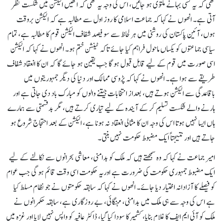
تھی کہ یہ کسی بہانے ملتوی ہو جائیں، اس کی وجہ یہ تھی کہ انھیں الیکشن میں شکست نظر
آتی ہے۔ انھوں نے کہا کہ جماعت اسلامی کا روز اول سے مطالبہ ہے کہ الیکشن بروقت
ہوں، آئین پاکستان کی روشنی میں ہر لحاظ سے سو فیصد شفاف الیکشن قوم کا مطالبہ ہے، تمام
سیاسی جماعتوں کو یکساں ماحول فراہم کیا جائے تاکہ ٹینشن ختم ہو۔ انھوں نے کہا کہ الیکشن
اسی صورت میں قوم کے لیے قابل قبول ہو گا جب یقین ہو جائے گا کہ ان کا انعقاد شفاف
طریقے سے ہوا ہے۔ انھوں نے کہا کہ پڑوسی ممالک اور دنیا کی دیگر جمہوریتوں میں
باقاعدگی سے الیکشن ہوتے ہیں، بعداز انتخابات جیتنے والوں کو مبارک باد دی جاتی ہے اور
ہارنے والے شکست تسلیم کر کے آیندہ کے لیے تیاری کرتے ہیں، مگر بدقسمتی سے ہمارے
ہاں ایسا نہیں ہوتا اس کی وجہ ان کا مثالی انعقاد نہ ہونا ہے، الیکشن کے بعد احتجاج شروع ہو
جاتے ہیں اور نتیجتاً ایک مضبوط حکومت نہیں بنتی۔
امیر جماعت نے کہا کہ وہ سمجھتے ہیں کہ ملک کو بدامنی، معاشی بحرانوں سے نکالنے کے لیے
ایک مضبوط جمہوری حکومت کی ضرورت ہے اوریہ حکومت اسی وقت قائم ہو گی جب عوام
کو فیصلے کا آزادانہ اختیار دیا جائے۔ انھوں نے کہا کہ سابقہ حکومتوں نے جو نظام مسلط کیا
ہے اس کی وجہ سے ہی ملک میں بدامنی، مہنگائی، بے روزگاری ہے، سابقہ حکمرانوں نے
ملک کو آئی ایم ایف کا غلام بنایا، کشمیر کا سودا کیا گیا، ڈاکٹر عافیہ کو واپس نہیں لایا اور غزہ میں