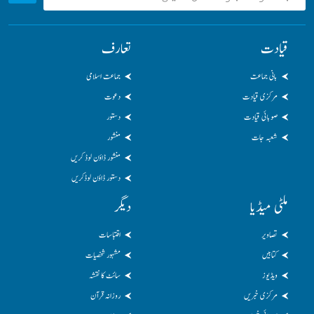
قیادت
تعارف
بانی جماعت
جماعت اسلامی
مرکزی قیادت
دعوت
صوبائی قیادت
دستور
شعبہ جات
منشور
منشور ڈاؤن لوڈ کریں
دستور ڈاؤن لوڈکریں
ملٹی میڈیا
دیگر
تصاویر
اقتباسات
کتابیں
مشہور شخصیات
ویڈیوز
سائٹ کا نقشہ
مرکزی خبریں
روزانہ قرآن