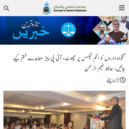
تنخواہ داروں کو انکم ٹیکس پر چھوٹ، آئی پی پیز معاہدے ختم کیے
جائیں، حافظ نعیم الرحمن
2مہا پہلے