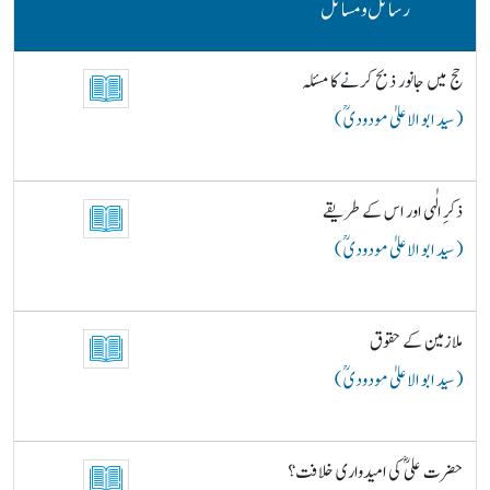
رسائل و مسائل
حج میں جانور ذبح کرنے کا مسئلہ
( سید ابو الاعلیٰ مودودیؒ )
ذکرِ الٰہی اور اس کے طریقے
( سید ابو الاعلیٰ مودودیؒ )
ملازمین کے حقوق
( سید ابو الاعلیٰ مودودیؒ )
حضرت علیؓ کی امیدواری خلافت؟