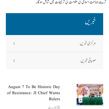
تربیت جماعت اسلامی کی حکومت کی ترجیحات میں شامل ہوگا۔
خبریں
مرکزی خبریں
صوبائی خبریں
August 7 To Be Historic Day
of Resistance: JI Chief Warns
Rulers
8دن پہلے