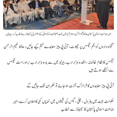
تنخواہ داروں کو انکم ٹیکس پر چھوٹ، آئی پی پیز معاہدے ختم کیے جائیں، حافظ نعیم الرحمن
ٹیکس کا نظام ظالمانہ ، اٹھارہ ہزار ارب ریونیو میں سے بارہ ہزار ارب براہ راست ٹیکس
سے اکٹھے ہوتے ہیں
آئی پی پیز معاہدوں کا فرانزک آڈٹ ہوجائے تو حکمران لٹک جائیں گے
حکومت بجٹ میں پٹرول ، بجلی ، گیس کی قیمتوں میں نمایاں کمی کا اعلان کرے، امیر
جماعت اسلامی پاکستان کا سیمیناز سے خطاب