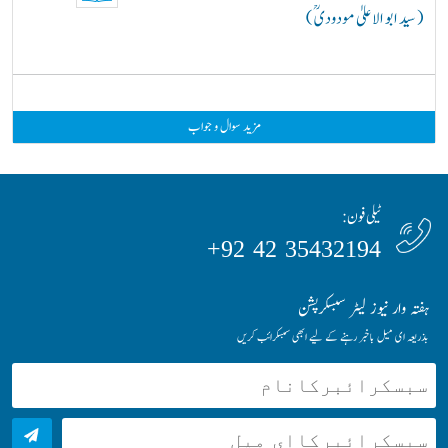
( سید ابو الاعلیٰ مودودیؒ )
مزید سوال و جواب
ٹیلی فون:
35432194 42 92+
ہفتہ وار نیوز لیٹر سبسکرپشن
بذریعہ ای میل باخبر رہنے کے لیے ابھی سبسکرائب کریں