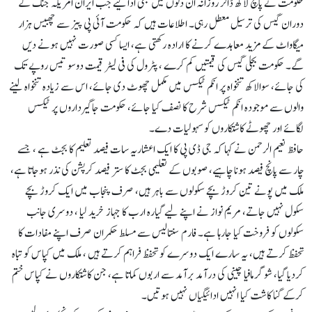
حکومت نے پانچ لاکھ ڈالر روزانہ ان دنوں میں بھی ادا کیے جب ایران امریکہ جنگ کے
دوران گیس کی ترسیل معطل رہی۔ اطلاعات ہیں کہ حکومت آئی پی پیز سے چھبیس ہزار
میگاواٹ کے مزید معاہدے کرنے کا ارادہ رکھتی ہے، ایسا کسی صورت نہیں ہونے دیں
گے۔ حکومت بجلی گیس کی قیمتیں کم کرے ، پٹرول کی فی لیٹر قیمت دوسو تیس روپے تک
کی جائے، سوالاکھ تنخواہ پر انکم ٹیکس میں مکمل چھوٹ دی جائے، اس سے زیادہ تنخواہ لینے
والوں سے موجودہ انکم ٹیکس شرح کا نصف کیا جائے، حکومت جاگیرداروں پر ٹیکس
لگائے اور چھوٹے کاشتکاروں کو سہولیات دے۔
حافظ نعیم الرحمن نے کہا کہ جی ڈی پی کا ایک اعشاریہ سات فیصد تعلیم کا بجٹ ہے ، جسے
چار سے پانچ فیصد ہونا چاہیے، صوبوں کے تعلیمی بجٹ کا ستر فیصد کرپشن کی نذر ہوجاتا ہے،
ملک میں پونے تین کروڑ بچے سکولوں سے باہر ہیں، صرف پنجاب میں ایک کروڑ بچے
سکول نہیں جاتے، مریم نواز نے اپنے لیے گیارہ ارب کا جہاز خرید لیا ، دوسری جانب
سکولوں کو فروخت کیا جارہا ہے۔ فارم سنتالیس سے مسلط حکمران صرف اپنے مفادات کا
تحفظ کرتے ہیں، یہ سارے ایک دوسرے کو تحفظ فراہم کرتے ہیں ، ملک میں کپاس کو تباہ
کردیا گیا، شوگر مافیا چینی کی درآمد برآمد سے اربوں کماتا ہے، جن کاشتکاروں نے کپاس ختم
کرکے گنا کاشت کیا انہیں ادائیگیاں نہیں ہوتیں۔