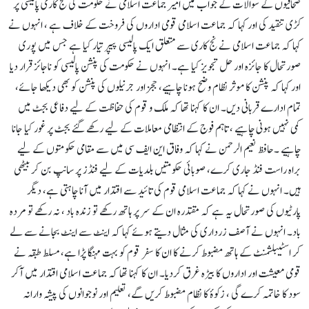
صحافیوں کے سوالات کے جواب میں امیر جماعت اسلامی نے حکومت کی نج کاری پالیسی پر
کڑی تنقید کی اور کہا کہ جماعت اسلامی قومی اداروں کی فروخت کے خلاف ہے ، انہوں نے
کہا کہ جماعت اسلامی نے نج کاری سے متعلق ایک پالیسی پیپر تیار کیا ہے جس میں پوری
صورتحال کا جائزہ اور حل تجویز کیا ہے۔ انہوں نے حکومت کی پنشن پالیسی کو ناجائز قرار دیا
اور کہا کہ پنشن کا موثر نظام وضح ہونا چاہیے، ججز اور جرنیلوں کی پنشن کو بھی دیکھا جائے،
تمام ادارے قربانی دیں۔ ان کا کہنا تھا کہ ملک و قوم کی حفاظت کے لیے دفاعی بجٹ میں
کمی نہیں ہونی چاہیے ، تاہم فوج کے انتظامی معاملات کے لیے رکھے گئے بجٹ پر غور کیا جانا
چاہیے ۔حافظ نعیم الرحمن نے کہا کہ وفاق این ایف سی میں سے مقامی حکومتوں کے لیے
براہ راست فنڈ جاری کرے، صوبائی حکومتیں بلدیات کے لیے فنڈز پر سانپ بن کر بیٹھی
ہیں۔ انہوں نے کہا کہ جماعت اسلامی قوم کی تائید سے اقتدار میں آنا چاہتی ہے، دیگر
پارٹیوں کی صورتحال یہ ہے کہ مقتدرہ ان کے سر پر ہاتھ رکھے تو زندہ باد ، نہ رکھے تو مردہ
باد۔ انہوں نے آصف زرداری کی مثال دیتے ہوئے کہا کہ اینٹ سے اینٹ بجانے سے لے
کر اسٹیبلشمنٹ کے ہاتھ مضبوط کرنے کا ان کا سفر قوم کو بہت مہنگا پڑا ہے، مسلط طبقہ نے
قومی معیشت اور اداروں کا بیڑہ غرق کردیا۔ ان کا کہنا تھا کہ جماعت اسلامی اقتدار میں آکر
سود کا خاتمہ کرے گی ، زکوۂ کا نظام مضبوط کریں گے، تعلیم اور نوجوانوں کی پیشہ وارانہ