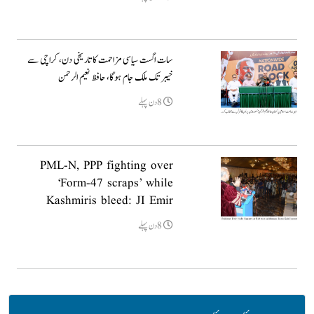
سات اگست سیاسی مزاحمت کا تاریخی دن، کراچی سے
خیبر تک ملک جام ہوگا، حافظ نعیم الرحمن
8دن پہلے
PML-N, PPP fighting over
‘Form-47 scraps’ while
Kashmiris bleed: JI Emir
8دن پہلے