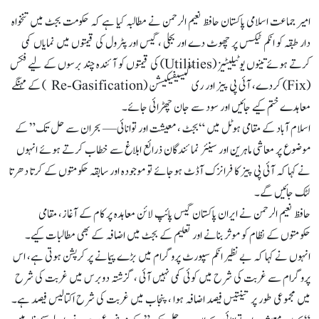
امیر جماعت اسلامی پاکستان حافظ نعیم الرحمن نے مطالبہ کیا ہے کہ حکومت بجٹ میں تنخواہ
دار طبقہ کو انکم ٹیکس پر چھوٹ دے اور بجلی ، گیس اور پٹرول کی قیمتوں میں نمایاں کمی
کرتے ہوئے تینوں یوٹیلیٹیز (Utilities) کی قیمتوں کو آئندہ چند برسوں کے لیے فکس
(Fix) کردے، آئی پی پیز اور ری گیسیفیکیشن (Re-Gasification ) کے مہنگے
معاہدے ختم کیے جائیں اور سود سے جان چھڑائی جائے۔
اسلام آباد کے مقامی ہوٹل میں “بجٹ ، معیشت اور توانائی— بحران سے حل تک” کے
موضوع پر معاشی ماہرین اور سینئر نمائندگان ذرائع ابلاغ سے خطاب کرتے ہوئے انہوں
نے کہا کہ آئی پی پیز کا فرانزک آڈٹ ہوجائے تو موجودہ اور سابقہ حکومتوں کے کرتا دھرتا
لٹک جائیں گے۔
حافظ نعیم الرحمن نے ایران پاکستان گیس پائپ لائن معاہدہ پر کام کے آغاز، مقامی
حکومتوں کے نظام کو موثر بنانے اور تعلیم کے بجٹ میں اضافہ کے بھی مطالبات کیے۔
انہوں نے کہا کہ بے نظیر انکم سپورٹ پروگرام میں بڑے پیمانے پر کرپشن ہوتی ہے، اس
پروگرام سے غربت کی شرح میں کوئی کمی نہیں آئی ، گزشتہ دوبرس میں غربت کی شرح
میں مجموعی طور پر تینتیس فیصد اضافہ ہوا ، پنجاب میں غربت کی شرح اکتالیس فیصد ہے۔