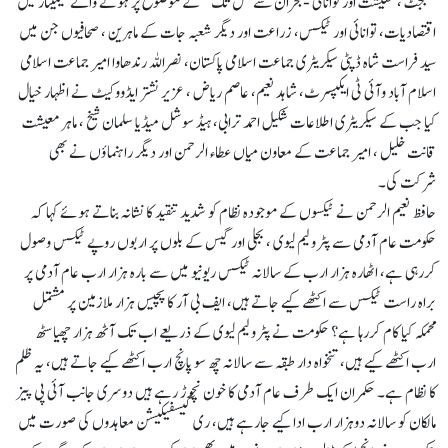
“بجٹ ، معیشت اور توانائی -بحران سے حل تک” کے موضوع پر ہونے والے سیمینار میں
اقتصادیات، توانائی اور ٹیکس، زراعت اور دیگر شعبہ جات کے ماہرین ، صحافیوں جن میں
سید فراست شاہ ڈپٹی سیکریٹری جماعت اسلامی پاکستان، نصراللہ رندھاوا امیر جماعت اسلامی
اسلام آباد وآئی ٹی ایکپسرٹ، شاہد نعیم، عاصم ریاض ، عزیر نشتر ایڈووکیٹ نے اظہار خیال
کیا جب کے سیکریٹری اطلاعات شکیل احمد ترابی، ہیڈ سوشل میڈیا سلمان شیخ ، ماہر معیشت
قانت خلیل ، امیر جماعت کے معاون میاں عطاء الرحمن اور دیگر راہنماؤں نے بھی
شرکت کی۔
حافظ نعیم الرحمن نے ٹیکسوں کے موجودہ نظام کو شدید تنقید کا نشانہ بناتے ہوئے کہا کہ
حکومت عام آدمی سے پٹرولیم لیوی ، بجلی اور گیس کے بلوں پر اربوں روپے ٹیکس وصول
کررہی ہے، اٹھارہ ہزار ارب کے سالانہ ٹیکس ریونیو میں سے بارہ ہزار ارب عام آدمی پر
براہ راست ٹیکس سے اکٹھے کیے جاتے ہیں، ایف بی آر کا پچیس ہزار ملازمین پر مشتمل
محمکہ کیا کام کررہا ہے؟ حکومت نے پٹرولیم لیوی کے ذریعے اب تک آٹھ ہزار چھیاسٹھ
ارب اکٹھے کیے ہیں، تنخواہ دار طبقہ سے سالانہ چھ سو پانچ ارب اکٹھے کیے جاتے ہیں، یہ ظلم
کا نظام ہے۔ حکمران ایک طرف عام آدمی کا خون نچوڑ رہے ہیں دوسری جانب آئی پی پیز
مالکان کو سالانہ دوہزار ارب ادا کیے جارہے ہیں، ری گیسفیکیشن معاہدوں کی صورت میں