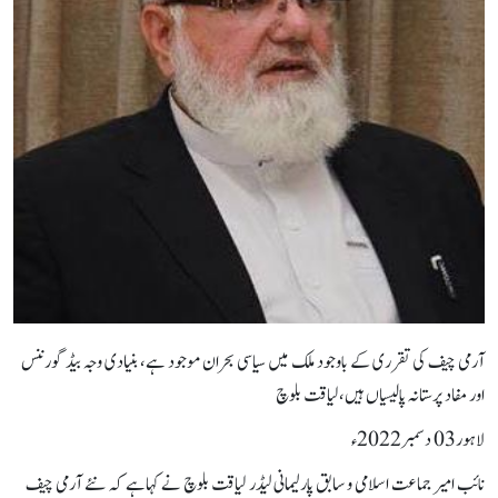
آرمی چیف کی تقرری کے باوجود ملک میں سیاسی بحران موجود ہے، بنیادی وجہ بیڈ گورننس
اور مفاد پرستانہ پالیسیاں ہیں،لیاقت بلوچ
لاہور03 دسمبر2022ء
نائب امیر جماعت اسلامی و سابق پارلیمانی لیڈر لیاقت بلوچ نے کہاہے کہ نئے آرمی چیف