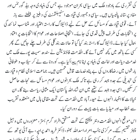
کی تقرری کے باوجود ملک میں سیاسی بحران موجود ہے جس کی بنیادی وجہ بیڈ گورننس اور
مفاد پرستانہ پالیسیاں ہیں۔ سیاسی و جمہوری قیادت اسٹیبلشمنٹ کی دہلیز پر بیٹھنے سے باز
آئے، قومی قیادت کو مسائل کے حل کے لیے ڈائیلاگ کا راستہ اختیار اور متناسب نمائندگی
پر انتخابات کی طرف پیش قدمی کی جائے۔ انتخابی اصلاحات اور عوام کا انتخابات پر اعتماد
بحال کیا جائے۔ڈائیلاگ کا راستہ بند کیا گیا تو حالات بندگلی کی طرف چلے جائیں گے پھر
کسی کے ہاتھ میں کچھ نہیں آئے گا۔ الخدمت فاؤنڈیشن نے سندھ سمیت پورے ملک میں
خدمت دیانت اور امانت کی بنیاد پر اپنا نام پیداکیا ہے۔ کورونا سے لے کر سیلاب و طوفانی
بارشوں میں رضاکاروں کی بے پناہ خدمات قابل تحسین ہیں۔ جماعت اسلامی نظام و قیادت
کی تبدیلی کے جدو جہد کر رہی ہے تاکہ ملک بحرانوں اور عوام مسائل سے نجات حاصل
کرسکیں۔ اسی جدو جہد کے نتیجے میں ان شاء اللہ پاکستان ایک مثالی ریاست بنے گا۔ ان
خیالات کا اظہار انہوں نے حیدرآباد میں الخدمت کے تحت مقامی ہال میں منعقدہ تقریب
سے خطاب اور میڈیا سے بات چیت کے دوران کیا۔
اس موقع انہوں الخدمت ونٹر پیکیج کے تحت مستحق افراد گرم بستر، معزوروں میں وہیل
چیئر تقسیم کئے۔ مرکزی نائب امراء اسداللہ بھٹو، ڈاکٹر فرید احمد پراچہ، جے آئی یوتھ کے