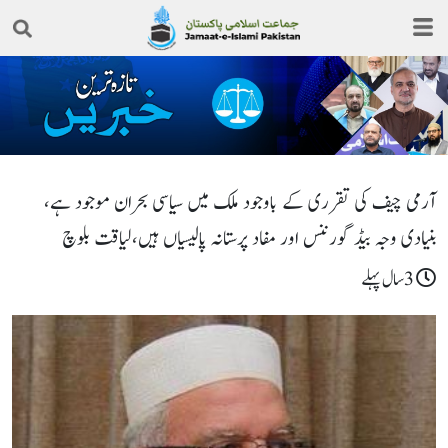
آرمی چیف کی تقرری کے باوجود ملک میں سیاسی بحران موجود ہے،
بنیادی وجہ بیڈ گورننس اور مفاد پرستانہ پالیسیاں ہیں،لیاقت بلوچ
3سال پہلے