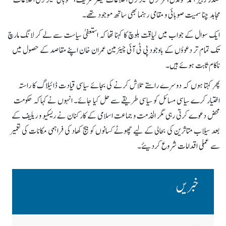
صدر زبیر احمد گوندل،مرکزی سیکرٹری اطلاعات قیصر شریف، صوبائی سیکرٹری اطلاعات
مجاہد چنا سمیت صوبائی و مقامی رہنما بھی ساتھ موجود تھے۔
ایک سوال کے جواب میں لیاقت بلوچ کا کہنا تھا کہ استعفیٰ سیاست سے لے کر لانگ مارچ
تک تمام تر دعوؤں کے باوجود پی ٹی آئی چیئرمین عمران خان اپنے مقاصد کے حصول میں
ناکام ثابت ہوئے ہیں۔
پھر کہتا ہوں کہ دوسرے راستے تلاش کرنے کی بجائے سیاسی قیادت ڈائیلاگ کا راستہ
اختیار کرے سیاسی مسائل کو سیاسی طریقے سے حل کیا جائے۔ انہوں نے کہاکہ حکومت
محض دعوے کرتی رہی مگر الخدمت و جماعت اسلامی کے کارکنان نے ریسکیو و ریلیف کے
بعد سیلاب متاثرین کی بحالی کے لیے چھوٹے کسانوں کو بیج کھاد کی فراہمی مکانات کی تعمیر
سے عملی اقدامات شروع کردیئے۔
خبریں