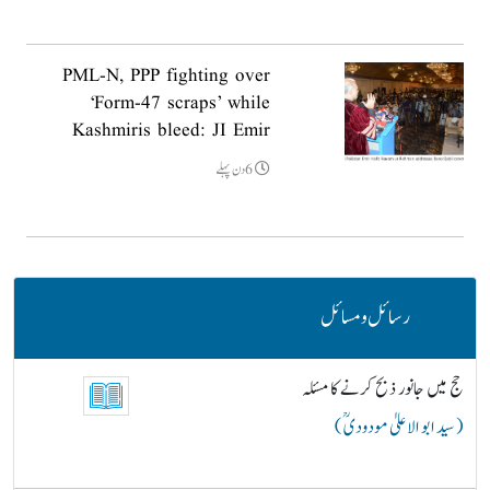
PML-N, PPP fighting over
‘Form-47 scraps’ while
Kashmiris bleed: JI Emir
6دن پہلے
رسائل و مسائل
حج میں جانور ذبح کرنے کا مسئلہ
( سید ابو الاعلیٰ مودودیؒ )