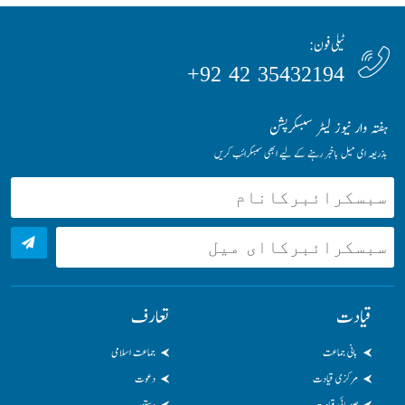
ٹیلی فون:
35432194 42 92+
ہفتہ وار نیوز لیٹر سبسکرپشن
بذریعہ ای میل باخبر رہنے کے لیے ابھی سبسکرائب کریں
قیادت
تعارف
بانی جماعت
جماعت اسلامی
مرکزی قیادت
دعوت