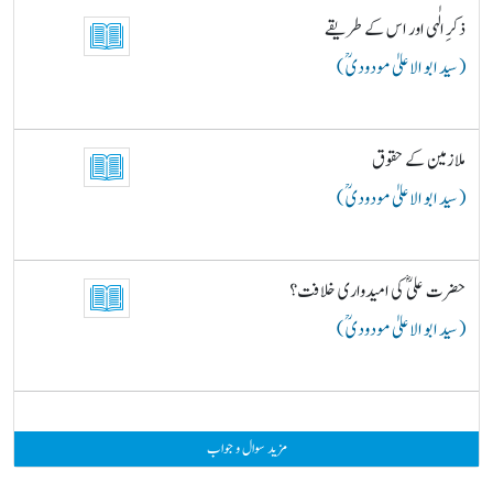
ذکرِ الٰہی اور اس کے طریقے
( سید ابو الاعلیٰ مودودیؒ )
ملازمین کے حقوق
( سید ابو الاعلیٰ مودودیؒ )
حضرت علیؓ کی امیدواری خلافت؟
( سید ابو الاعلیٰ مودودیؒ )
مزید سوال و جواب