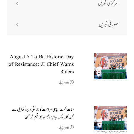
مرکزی خبریں
صوبائی خبریں
August 7 To Be Historic Day
of Resistance: JI Chief Warns
Rulers
6دن پہلے
سات اگست سیاسی مزاحمت کا تاریخی دن، کراچی سے
خیبر تک ملک جام ہوگا، حافظ نعیم الرحمن
6دن پہلے