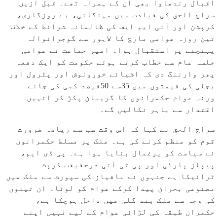
اقبال رندھاوا بھی ان کے ہمراہ تھے۔ قبل ازیں
سراج الحق کی قیادت میں مہنگائی، بے روزگاری،
کرپشن اور آئی ایم ایف کی ظالمانہ شرائط کے خلاف
تین روزہ عوامی مارچ کا لاہور سے گوجرانوالہ
پہنچنے پر استقبال ہوا۔ امیر جماعت نے عوامی
جلسہ عام سے خطاب کرتے ہوئے حکومت کو ایک دفعہ
پھر وارننگ دی کہ اشیائے خورونوش اور پٹرول اور
بجلی کی قیمتوں میں 35سے 50فیصد کمی کی جائے
ورنہ عوام حکمرانوں کا گریبان پکڑ کر انہیں
اقتدار سے باہر نکالیں گے۔
سراج الحق نے کہا کہ اس وقت سب سے زیادہ ضرورت
قوم کو منظم کرنے کی ہے۔ ملک پر مسلط حکمرانوں
نے سیاست کو یرغمال بنایا ہوا ہے۔ پی ڈی ایم،
پیپلز پارٹی اور پی ٹی آئی درحقیقت کرپٹ
ٹرائیکا ہے جنہوں نے مافیاز کی سپورٹ سے ملک میں
مصنوعی بحران پیدا کرکے عوام کو لوٹا۔ ان تینوں
کی وجہ سے ملک بند گلی میں داخل ہوچکا ہے،
حکمران طبقہ کی لڑائی عوام کے لیے نہیں اپنے