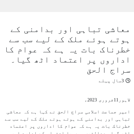
معاشی تباہی اور بدامنی کے
ہوتے ہوئے ملک کے لیے سب سے
خطرناک بات یہ ہے کہ عوام کا
اداروں پر اعتماد اٹھ گیا۔
سراج الحق
3سال پہلے
لاہور11فروری 2023ء
امیر جماعت اسلامی سراج الحق نے کہا ہے کہ معاشی
تباہی اور بدامنی کے ہوتے ہوئے ملک کے لیے سب سے
خطرناک بات یہ ہے کہ عوام کا اداروں پر اعتماد
اٹھ گیا۔ عدالتیں ہوں یا احتساب کے ادارے اور