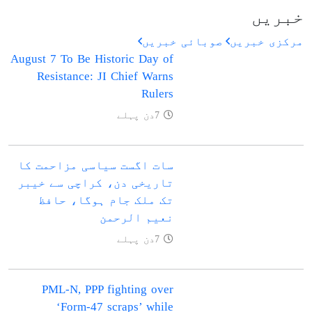
خبریں
مرکزی خبریں
صوبائی خبریں
August 7 To Be Historic Day of
Resistance: JI Chief Warns
Rulers
7دن پہلے
سات اگست سیاسی مزاحمت کا
تاریخی دن، کراچی سے خیبر
تک ملک جام ہوگا، حافظ
نعیم الرحمن
7دن پہلے
PML-N, PPP fighting over
‘Form-47 scraps’ while