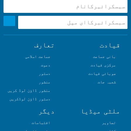
قیادت
تعارف
بانی جماعت
جماعت اسلامی
مرکزی قیادت
دعوت
صوبائی قیادت
دستور
شعبہ جات
منشور
منشور ڈاؤن لوڈ کریں
دستور ڈاؤن لوڈکریں
ملٹی میڈیا
دیگر
تصاویر
اقتباسات