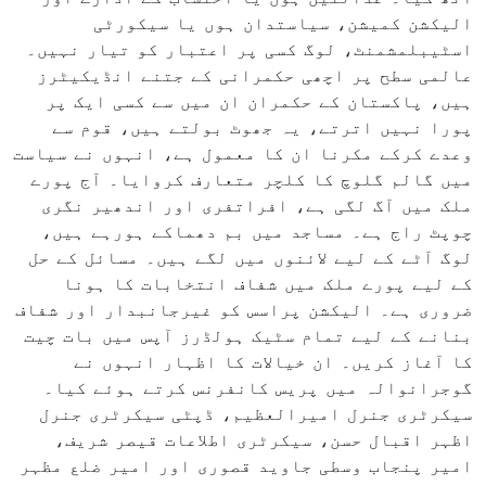
الیکشن کمیشن، سیاستدان ہوں یا سیکورٹی
اسٹیبلمشمنٹ، لوگ کسی پر اعتبار کو تیار نہیں۔
عالمی سطح پر اچھی حکمرانی کے جتنے انڈیکیٹرز
ہیں، پاکستان کے حکمران ان میں سے کسی ایک پر
پورا نہیں اترتے، یہ جھوٹ بولتے ہیں، قوم سے
وعدے کرکے مکرنا ان کا معمول ہے، انہوں نے سیاست
میں گالم گلوچ کا کلچر متعارف کروایا۔ آج پورے
ملک میں آگ لگی ہے، افراتفری اور اندھیر نگری
چوپٹ راج ہے۔ مساجد میں بم دھماکے ہورہے ہیں،
لوگ آٹے کے لیے لائنوں میں لگے ہیں۔ مسائل کے حل
کے لیے پورے ملک میں شفاف انتخابات کا ہونا
ضروری ہے۔ الیکشن پراسس کو غیرجانبدار اور شفاف
بنانے کے لیے تمام سٹیک ہولڈرز آپس میں بات چیت
کا آغاز کریں۔ ان خیالات کا اظہار انہوں نے
گوجرانوالہ میں پریس کانفرنس کرتے ہوئے کیا۔
سیکرٹری جنرل امیرالعظیم، ڈپٹی سیکرٹری جنرل
اظہر اقبال حسن، سیکرٹری اطلاعات قیصر شریف،
امیر پنجاب وسطی جاوید قصوری اور امیر ضلع مظہر