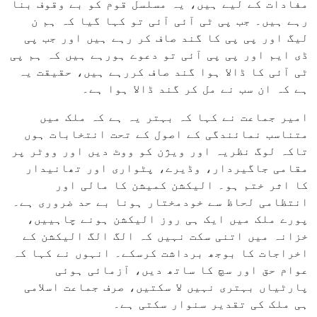
مفادات کے لیے ہیں، یہ مسلسل قوم کو بے وقوف بنا
رہے ہیں۔ جب پی ٹی آئی آئی تو کہا گیا کہ ہم ن
لیگ اور پی پی کا گند صاف کر رہے ہیں اور جب پی
ڈی ایم اور پی پی آئی تو دعوے ہورہے ہیں کہ ہم پی
ٹی آئی کا ڈالا ہوا گند صاف کررہے ہیں، حقیقت یہ
ہے کہ ان سب نے مل کر گند ڈالا ہوا ہے۔
امیر جماعت نے کہا کہ بہتر یہ ہے کہ ملک میں
متناسب نمائندگی کے اصول کے تحت انتخابات ہوں
تاکہ لوگ نظریہ اور ویژن کو ووٹ دیں اور ووٹر پر
مقامی جاگیردار، وڈیرے، پٹواری اور تھانیدار
کا اثر ختم ہو۔ الیکشن کمیشن کا مالی اور
انتظامی لحاظ سے خودمختار ہونا بے حد ضروری ہے۔
پورے ملک میں ایک ہی روز الیکشن ہونے چاہییں،
خزانہ میں اتنی سکت نہیں کہ الگ الگ الیکشن کے
اخراجات کا بوجھ برداشت کرسکے۔ انہوں نے کہا کہ
عوام حق اور سچ کا ساتھ دیں، آزمائی ہوئی
پارٹیاں بہتری نہیں لا سکتیں، صرف جماعت اسلامی
ہی ملک کی تقدیر سنوار سکتی ہے۔