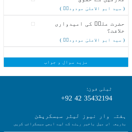
( سید ابو الاعلیٰ مودودیؒ )
حضرت علیؓ کی امیدواری
خلافت؟
( سید ابو الاعلیٰ مودودیؒ )
مزید سوال و جواب
ٹیلی فون:
35432194 42 92+
ہفتہ وار نیوز لیٹر سبسکرپشن
بذریعہ ای میل باخبر رہنے کے لیے ابھی سبسکرائب کریں