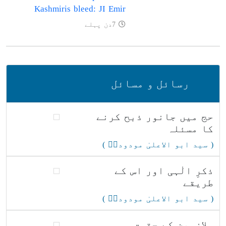
Kashmiris bleed: JI Emir
7دن پہلے
رسائل و مسائل
حج میں جانور ذبح کرنے
کا مسئلہ
( سید ابو الاعلیٰ مودودیؒ )
ذکرِ الٰہی اور اس کے
طریقے
( سید ابو الاعلیٰ مودودیؒ )
ملازمین کے حقوق