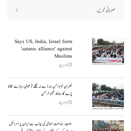
صوبائی خبریں
Says US, India, Israel form
'satanic alliance' against
Muslims
4مہا پہلے
حکمران غزہ امن بورڈ سے نہ نکلے تو عوامی دباؤ سے نکالنا
پڑے گا، حافظ نعیم الرحمن
4مہا پہلے
سوات: جماعت اسلامی کی جانب سے ایران پر اسرائیل