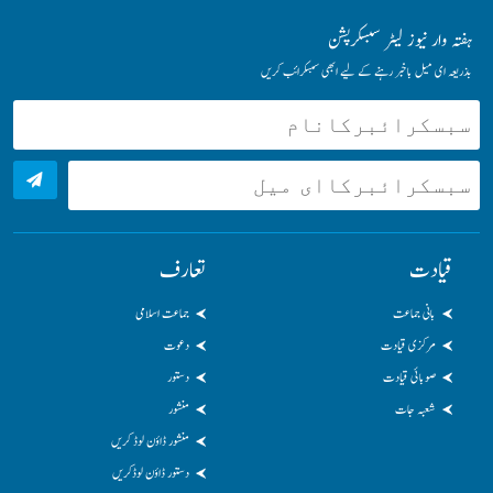
ہفتہ وار نیوز لیٹر سبسکرپشن
بذریعہ ای میل باخبر رہنے کے لیے ابھی سبسکرائب کریں
قیادت
تعارف
بانی جماعت
جماعت اسلامی
مرکزی قیادت
دعوت
صوبائی قیادت
دستور
شعبہ جات
منشور
منشور ڈاؤن لوڈ کریں
دستور ڈاؤن لوڈکریں