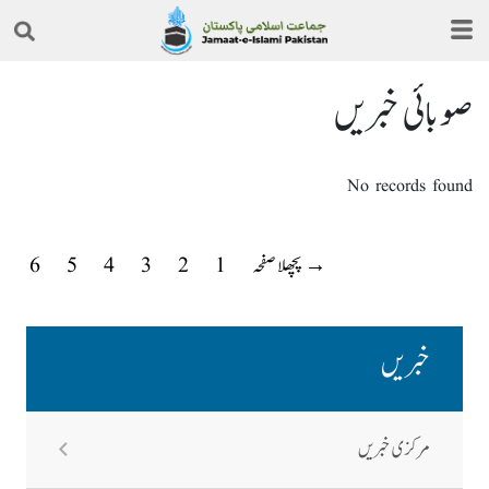
صوبائی خبریں
No records found
→ پچھلا صفحہ
1
2
3
4
5
6
خبریں
مرکزی خبریں