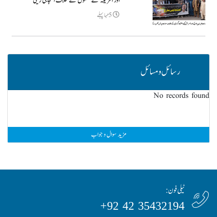
اور امریکہ کے حملوں کے خلاف احتجاجی ریلی
5مہا پہلے
رسائل و مسائل
No records found
مزید سوال و جواب
ٹیلی فون:
35432194 42 92+