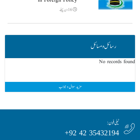
in Foreign Policy
16دن پہلے
رسائل و مسائل
No records found
مزید سوال و جواب
ٹیلی فون:
35432194 42 92+