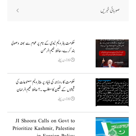
صوبائی خبریں
حکومت پٹرولیم لیوی کے نام پر عوام سے بھتہ وصولی
بند کرے، حافظ نعیم الرحمن
16دن پہلے
حکومت کا روزانہ کی بنیاد پر پیٹرولیم مصنوعات کی
قیمتوں کے تعین کا مطلب ۔؟ حافظ نعیم الرحمان
16دن پہلے
JI Shoora Calls on Govt to
Prioritize Kashmir, Palestine