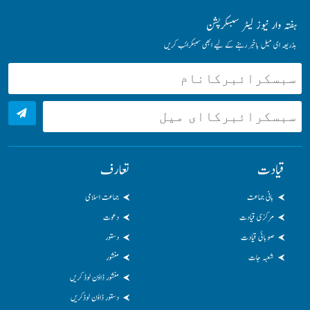
ہفتہ وار نیوز لیٹر سبسکرپشن
بذریعہ ای میل باخبر رہنے کے لیے ابھی سبسکرائب کریں
قیادت
تعارف
بانی جماعت
جماعت اسلامی
مرکزی قیادت
دعوت
صوبائی قیادت
دستور
شعبہ جات
منشور
منشور ڈاؤن لوڈ کریں
دستور ڈاؤن لوڈکریں