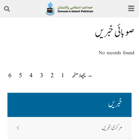
صوبائی خبریں
No records found
→ پچھلا صفحہ
1
2
3
4
5
6
خبریں
مرکزی خبریں