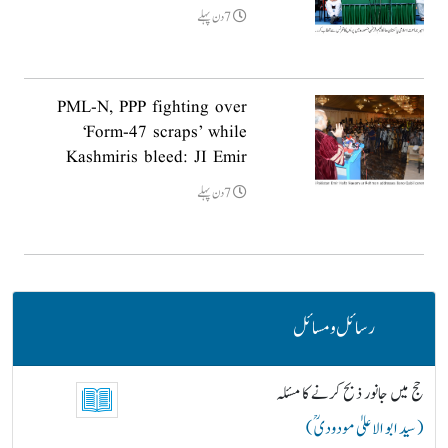
7دن پہلے
PML-N, PPP fighting over
‘Form-47 scraps’ while
Kashmiris bleed: JI Emir
7دن پہلے
رسائل و مسائل
حج میں جانور ذبح کرنے کا مسئلہ
( سید ابو الاعلیٰ مودودیؒ )