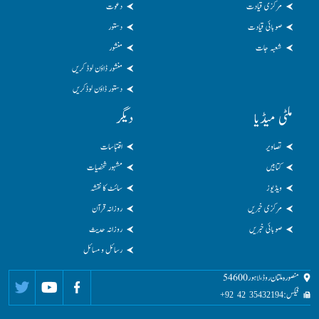
مرکزی قیادت
دعوت
صوبائی قیادت
دستور
شعبہ جات
منشور
منشور ڈاؤن لوڈ کریں
دستور ڈاؤن لوڈکریں
ملٹی میڈیا
دیگر
تصاویر
اقتباسات
کتابیں
مشہور شخصیات
ویڈیوز
سائٹ کا نقشہ
مرکزی خبریں
روزانہ قرآن
صوبائی خبریں
روزانہ حدیث
رسائل و مسائل
منصورہ ملتان روڈ، لاہور 54600
فیکس:
35432194 42 92+