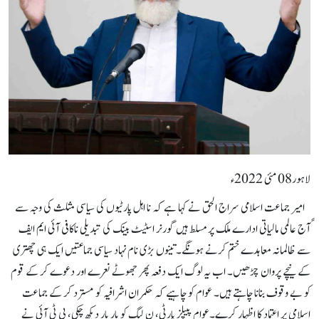
لاہور08 مئی 2022ء
ٍ امیر جماعت اسلامی سراج الحق نے کہا ہے کہ نا اہل پارٹیوں کی سیاسی مثلث کی وجہ سے
آج عالمی مالیاتی ادارے ملک پر مسلط ہیں گورنر اسٹیٹ بینک کی تبدیلی ناکافی آئی ایم ایف
سے ظالمانہ معاہدے ختم کرنے ہونگے۔ تینوں بڑی نام نہاد سیاسی جماعتیں ایک ہی چھتری
کے نیچے پروان چڑھیں۔ اب یہ لوگ ایک دفعہ پھر جھوٹے نعرے اور دعوے کر کے قوم
کو بے وقوف بنانا چاہتے ہیں۔ عوام کو چاہیے کہ حکمران اشرافیہ کو مسترد کر کے جماعت
اسلامی پر اعتماد کا اظہار کرے۔عوام پیپلز پارٹی، ن لیگ کو بار بار دیکھ چکی، پی ٹی آئی نے