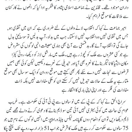
داران موجود تھے۔ قائدین نے جماعت اسلامی پشاور کا شکریہ ادا کیا کہ انھوں نے کارکنان
سے ملاقات کا موقع فراہم کیا۔
امیر جماعت نے کہا کہ انقلاب لانے والوں کے لئے ضروری ہے کہ ان میں تقوی ہو,
جس میں تقوی نہیں وہ انقلاب نہیں لاسکتا۔ جب میں بدلو، آپ بدلیں تو سوسائیٹی بدل
جائے گی تو انقلاب آئے گا۔بدقسمتی سے آج بھی ہماری معیشت انہی لوگوں کی مقروض
ہے جو کئی عشروں سے ملک کو نچوڑ رہے ہیں۔ملک میں مارشل لاز کو دیکھا، روٹی کپڑا
مکان،ایشیا کا ٹائیگر بنانے کا نعرہ بھی آیا اور تبدیلی کے نعرے دیکھیں لیکن کوئی بھی ہمیں
قرضوں سے نجات نہیں دے سکے پھر بھی کہتے ہیں موقع دو،ان کو ایک سو سال بھی موقع
ملتا رہے یہ ملک کے حالات تبدیل نہیں کر سکتے ان کو ملکی مفادات نہیں بلکہ ذات
مفادات کی فکر ہے اور اپنی اپنی باری کا انتظار ہے
سراج الحق نے کہا کہ کے پی کے میں نو سالوں سے پی ٹی آئی کی حکومت ہے۔ غریب
عوام کی حالت میں کوئی بہتری نہیں آئی تین سو ڈیم بنانے کا دعوی کرنے والے مجھے تین
ڈیم دیکھا دیں تو ان کو انعام دوں گاپانامہ لیکس پینڈورا پیپز میں انہیں لوگوں کے نام ہیں جو
75 سالوں سے حکومت کر رہے ہیں ملک کا قرض جو اب51 ہزار ارب روپے تک پہنچ چکا