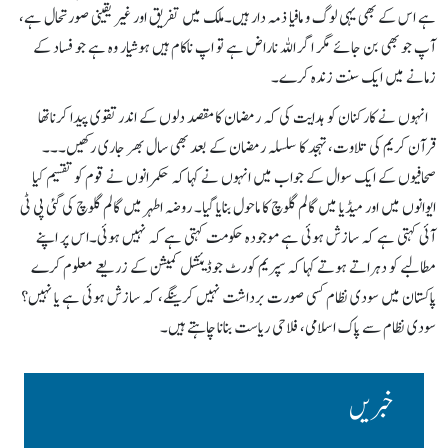
ہے اس کے بھی یہی لوگ و مافیا ذمہ دار ہیں۔ملک میں تفریق اور غیر یقینی صورتحال ہے،
آپ جو بھی بن جائے مگر اگر اللہ ناراض ہے تو اپ ناکام ہیں ہوشیار وہ ہے جو فساد کے
زمانے میں ایک سنت زندہ کرے۔
انہوں نے کارکنان کو ہدایت کی کہ رمضان کامقصد دلوں کے اندر تقوی پیدا کرناتھا
قرآن کریم کی تلاوت، تہجد کا سلسلہ رمضان کے بعد بھی سال بھر جاری رکھیں۔۔۔
صحافیوں کے ایک سوال کے جواب میں انہوں نے کہا کہ حکمرانوں نے قوم کو تقسیم کیا
ایوانوں میں اور میڈیا میں گالم گلوچ کا ماحول بنایا گیا۔ روضہ اطہر میں گالم گلوچ کی گئی پی ٹی
آئی کہتی ہے کہ سازش ہوئی ہے موجودہ حکومت کہتی ہے کہ نہیں ہوئی۔اس پر اپنے
مطالبے کو دہراتے ہوتے کہا کہ سپریم کورٹ جوڈیئشل کمیشن کے زریعے معلوم کرے
پاکستان میں سودی نظام کسی صورت برداشت نہیں کرینگے، کہ سازش ہوئی ہے یا نہیں؟
سودی نظام سے پاک اسلامی، فلاحی ریاست بنانا چاہتے ہیں۔
خبریں