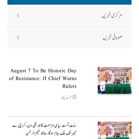
مرکزی خبریں
صوبائی خبریں
August 7 To Be Historic Day
of Resistance: JI Chief Warns
Rulers
7دن پہلے
سات اگست سیاسی مزاحمت کا تاریخی دن، کراچی سے
خیبر تک ملک جام ہوگا، حافظ نعیم الرحمن