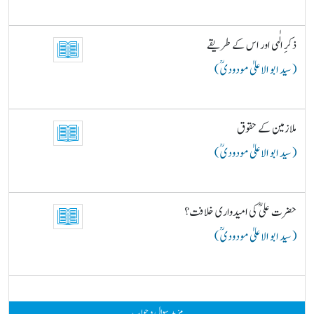
ذکرِ الٰہی اور اس کے طریقے
( سید ابو الاعلیٰ مودودیؒ )
ملازمین کے حقوق
( سید ابو الاعلیٰ مودودیؒ )
حضرت علیؓ کی امیدواری خلافت؟
( سید ابو الاعلیٰ مودودیؒ )
مزید سوال و جواب