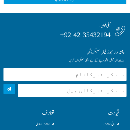
ٹیلی فون:
35432194 42 92+
ہفتہ وار نیوز لیٹر سبسکرپشن
بذریعہ ای میل باخبر رہنے کے لیے ابھی سبسکرائب کریں
قیادت
تعارف
بانی جماعت
جماعت اسلامی