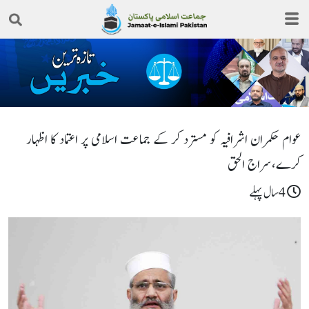
عوام حکمران اشرافیہ کو مسترد کر کے جماعت اسلامی پر اعتماد کا اظہار
کرے،سراج الحق
4سال پہلے