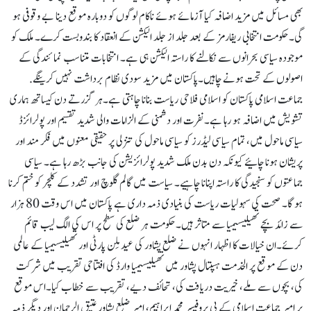
بھی مسائل میں مزید اضافہ کیا آزمائے ہوئے ناکام لوگوں کو دوبارہ موقع دینا بے وقوفی ہو
گی۔حکومت انتخابی ریفارمز کے بعد جلد از جلد الیکشن کے انعقاد کا بندوبست کرے۔ ملک کو
موجودہ سیاسی بحرانوں سے نکالنے کا راستہ الیکشن ہی ہے۔ انتخابات متناسب نمائندگی کے
اصولوں کے تحت ہونے چاہیں۔پاکستان میں مزید سودی نظام برداشت نہیں کرینگے.
جماعت اسلامی پاکستان کو اسلامی فلاحی ریاست بنانا چاہتی ہے۔ہر گزرتے دن کیساتھ ہماری
تشویش میں اضافہ ہو رہا ہے۔نفرت اور دشمنی کے الزامات والی شدید تقسیم اور پولرائزڈ
سیاسی ماحول میں، تمام سیاسی لیڈرز کو سیاسی ماحول کی تنزلی پر حقیقی معنوں میں فکر مند اور
پریشان ہونا چائیے کیونکہ دن بدن ملک شدید پولرائزیشن کی جانب بڑھ رہا ہے۔ سیاسی
جماعتوں کو سنجیدگی کا راستہ اپنانا چاہیے۔ سیاست میں گالم گلوچ اور تشدد کے کلچر کو ختم کرنا
ہو گا۔ صحت کی سہولیات ریاست کی بنیادی ذمہ داری ہے پاکستان میں اس وقت 80 ہزار
سے زائد بچے تھیلیسیمیا سے متاثر ہیں۔حکومت ہر ضلع کی سطح پر اس کی الگ لیب قائم
کرئے۔ان خیالات کا اظہار انہوں نے ضلع پشاور کی عید مِلن پارٹی اور تھیلیسیمیا کے عالمی
دن کے موقع پر الخدمت ہسپتال پشاور میں تھیلیسیمیا وارڈ کی افتتاحی تقریب میں شرکت
کی، بچوں سے ملے، خیریت دریافت کی، تحائف دیے، تقریب سے خطاب کیا۔اس موقع
پر امیر جماعت اسلامی کے پی پروفیسر محمد ابراہیم، امیر ضلع پشاور عتیق الرحمان اور دیگر ذمہ