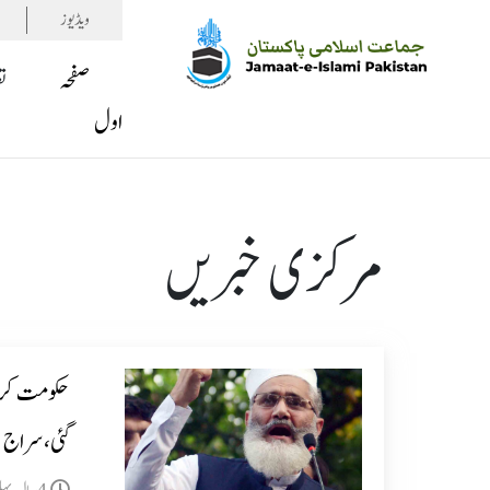
ویڈیوز
صفحہ
ت
اول
مرکزی خبریں
حکومت کرپ
گئی،سراج ا