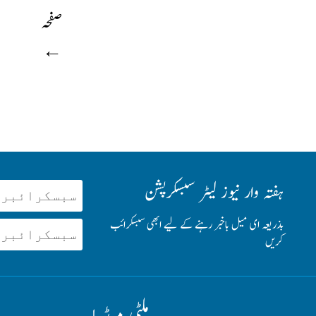
صفحہ
←
ہفتہ وار نیوز لیٹر سبسکرپشن
بذریعہ ای میل باخبر رہنے کے لیے ابھی سبسکرائب
کریں