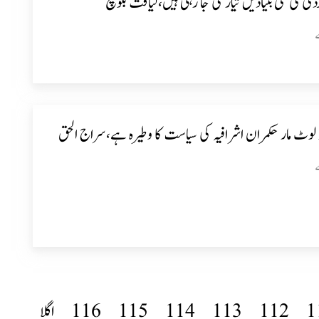
کی نئی بنیادیں تیار کی جا رہی ہیں،لیاقت بلوچ
وٹ مار حکمران اشرافیہ کی سیاست کا وطیرہ ہے،سراج الحق
1
112
113
114
115
116
اگلا