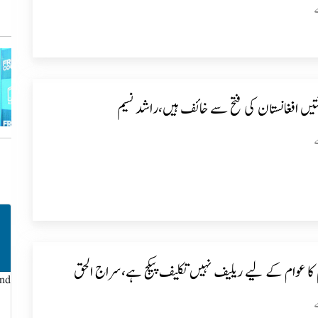
تیں افغانستان کی فتح سے خائف ہیں،راشد نسیم
کا عوام کے لیے ریلیف نہیں تکلیف پیکج ہے،سراج الحق
und