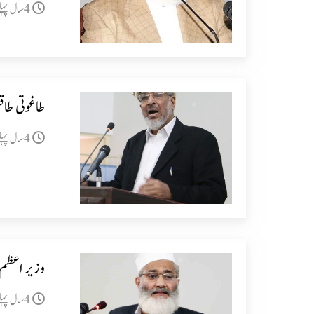
4سال پہلے
طاغوتی طاق
4سال پہلے
وزیر اعظم 
4سال پہلے