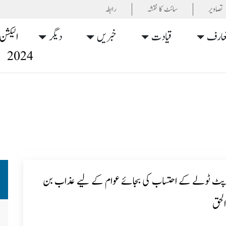
تصاویر
سائٹ کا نقشہ
رابطہ
عارف
قیادت
خبریں
دیگر
الیکشن
2024
ٹ ٹولے کے احتساب کی بجائے عوام کے لیے عذاب بن
لحق