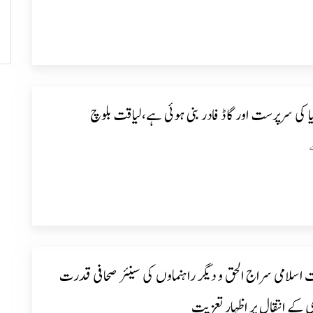
ا کی سرپرست اور گاڈ فادر بنی ہوئی ہے،لیاقت بلوچ
 اسلامی سراج الحق و دیگر راہنماوں کی سینئر صحافی قدرت
ی کے انتقال پر اظہار تعزیت