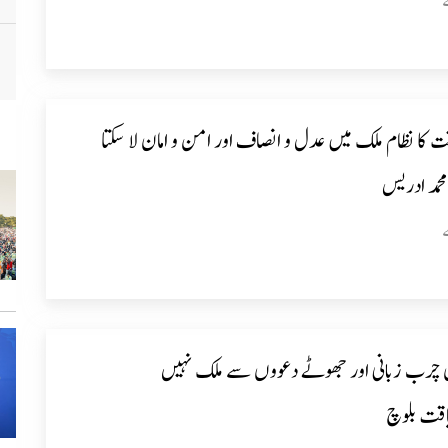
 کا نظام ملک میں عدل و انصاف اور امن و امان لا سکتا
حمد ادریس
 چرب زبانی اور جھوٹے دعووں سے ملک نہیں
اقت بلوچ