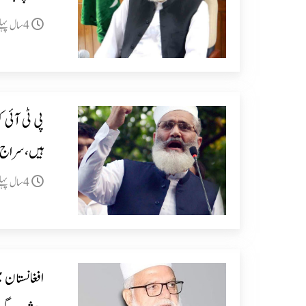
4سال پہلے
پی ٹی آئی 
ہیں،سراج 
4سال پہلے
افغانستان م