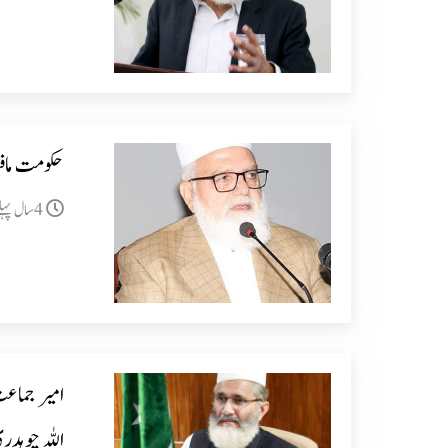
حکومت مافی
4سال پہلے
امیر جماعت
اللہ چوہدر