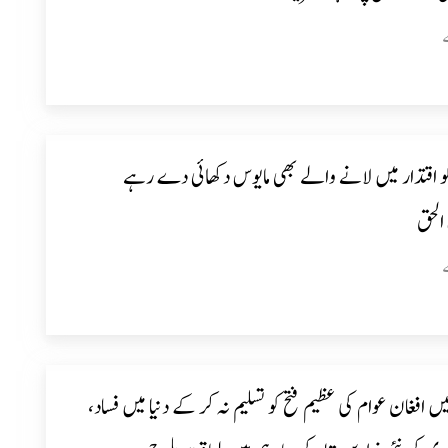
کو اقتدار میں لانے والے بھی مایوس دکھائی دے رہے
الحق
یں افغان عوام کی عظیم فتح کو تسلیم نہ کر کے دنیا میں فساد،