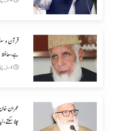
4سال پہلے
قرآن و سنت
ہے،حافظ م
4سال پہلے
عمران خان
چلاسکتے،لی