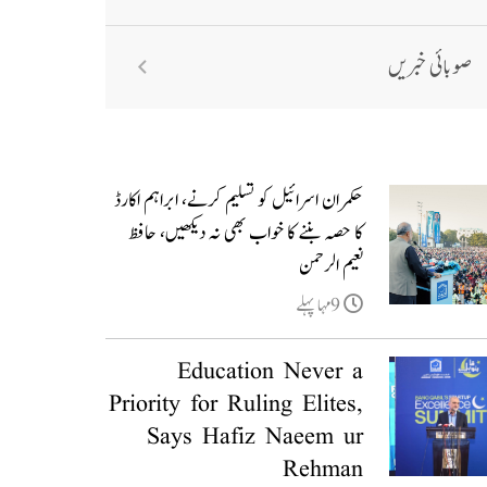
صوبائی خبریں
حکمران اسرائیل کو تسلیم کرنے، ابراہم اکارڈ
کا حصہ بننے کا خواب بھی نہ دیکھیں، حافظ
نعیم الرحمن
9مہا پہلے
Education Never a
Priority for Ruling Elites,
Says Hafiz Naeem ur
Rehman