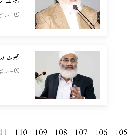
دہشت گردی 
4سال پہلے
جھوٹ اور ل
4سال پہلے
11
110
109
108
107
106
105