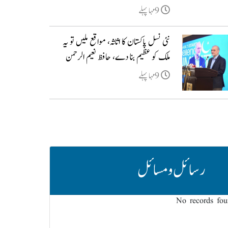
9مہا پہلے
نئی نسل پاکستان کا اثاثہ، مواقع ملیں تو یہ
ملک کو عظیم بنا دے، حافظ نعیم الرحمن
9مہا پہلے
رسائل و مسائل
No records fo