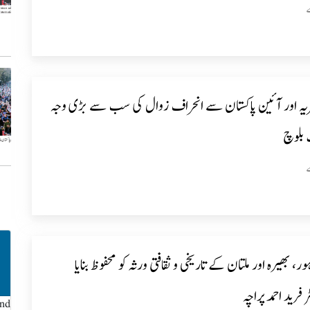
ریہ اور آئین پاکستان سے انحراف زوال کی سب سے بڑی وجہ
بلوچ
ر، بھیرہ اور ملتان کے تاریخی و ثقافتی ورثہ کو محفوظ بنایا
فرید احمد پراچہ
und