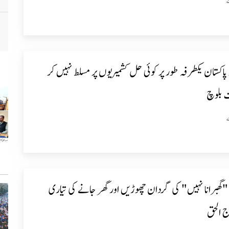
پاکستان یکطرفہ طور پر کوئی حل کشمیریوں پر مسلط نہیں کر
ت بلوچ
گھبرانا نہیں" کی گردان چھوڑیں اور گھر جانے کی تیاری
 الحق