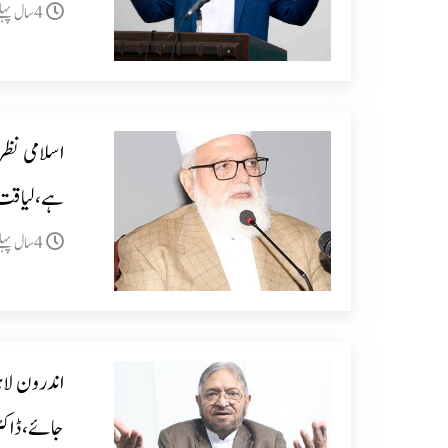
4سال پہلے
اسلامی نظ
ہے،لیاقت 
4سال پہلے
اندرون لاہو
جائے،ڈاکٹر 