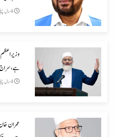
4سال پہلے
وزیراعظم ک
ہے،سراج 
4سال پہلے
عمران خان 