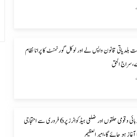
 بلدیاتی قانون واپس لے اور لوکل گورنمنٹ کا پرانا نظام
،سراج الحق
تحصیل،صوبائی وقومی حلقوں اور ضلعی ہیڈکواٹرز پر6 فروری سے احتجاجی
آغاز ہو جائے گا،امیرالعظیم