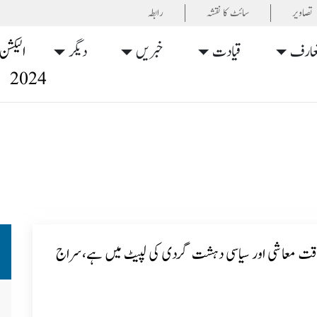
تصاویر
سائٹ کا نقشہ
رابطہ
عارف
قیادت
خبریں
دیگر
الیکشن
2024
ت معاشی اور سیاسی دہشت گردی کی لپیٹ میں ہے،سراج