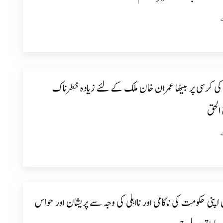
ی کرسی پر بیٹھا عمران خان ملک کے لئے زیادہ خطرناک
الحق
اپنی حکومت کی ناکامی اور نااہلی کی وجہ سے پریشان اور حواس