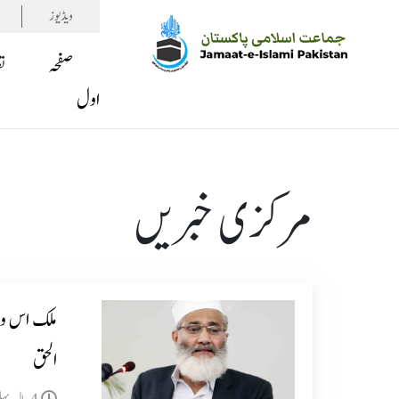
ویڈیوز
صفحہ
ت
اول
مرکزی خبریں
ملک اس وق
الحق