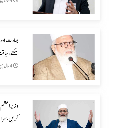
4سال پہلے
بھارت اور 
سکتے،لیاق
4سال پہلے
وزیراعظم "
کریں،سراج