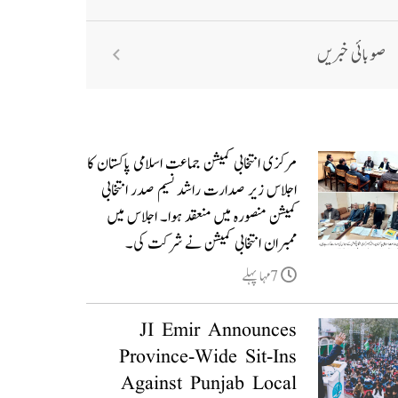
صوبائی خبریں
مرکزی انتخابی کمیشن جماعت اسلامی پاکستان کا
اجلاس زیر صدارت راشد نسیم صدر انتخابی
کمیشن منصورہ میں منعقد ہوا۔ اجلاس میں
ممبران انتخابی کمیشن نے شرکت کی۔
7مہا پہلے
JI Emir Announces
Province-Wide Sit-Ins
Against Punjab Local