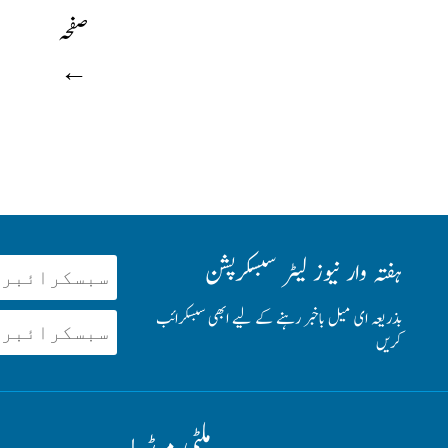
صفحہ
←
ہفتہ وار نیوز لیٹر سبسکرپشن
بذریعہ ای میل باخبر رہنے کے لیے ابھی سبسکرائب
کریں