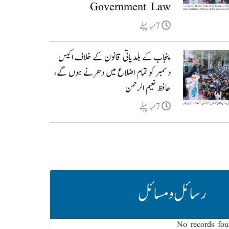
Government Law
7مہا پہلے
پنجاب کے بلدیاتی قانون کے خلاف اکیس
دسمبر کو تمام اضلاع میں دھرنے ہوں گے،
حافظ نعیم الرحمن
7مہا پہلے
رسائل و مسائل
No records fo