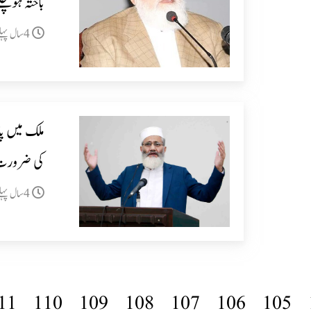
باختہ ہوچک
4سال پہلے
ملک میں پا
کی ضرورت
4سال پہلے
11
110
109
108
107
106
105