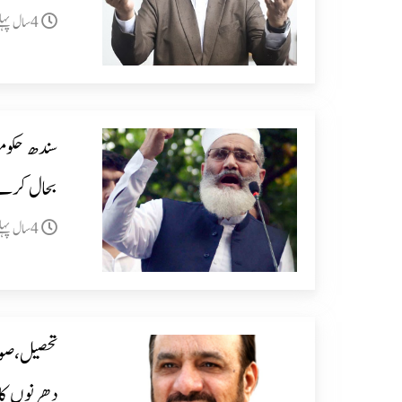
4سال پہلے
سندھ حکومت
بحال کرے
4سال پہلے
دھرنوں کا 