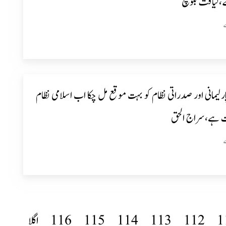
ے،لیاقت بلوچ
رلیمانی اور صدراتی نظام کو بہت موقع مل چکا اب اسلامی نظام
 ہے،سراج الحق
1
112
113
114
115
116
اگلا