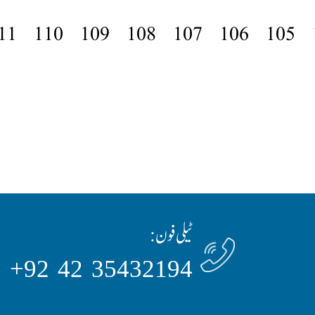
11
110
109
108
107
106
105
ٹیلی فون:
35432194 42 92+