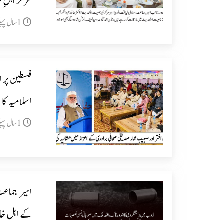
مرکز اہلِ 
1سال پہلے
فلسطین پر 
اسلامیہ ک
1سال پہلے
امیر جماع
کے اہل خان