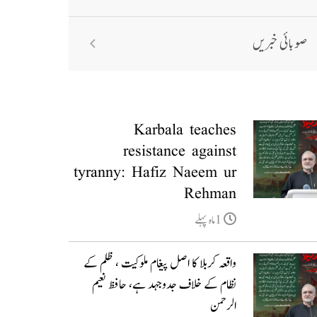
صوبائی خبریں
Karbala teaches
resistance against
tyranny: Hafiz Naeem ur
Rehman
1ماہ پہلے
واقعہ کربلا کا اصل پیغام ملوکیت ، ظلم کے
نظام کے خلاف جدوجہد ہے، حافظ نعیم
الرحمن