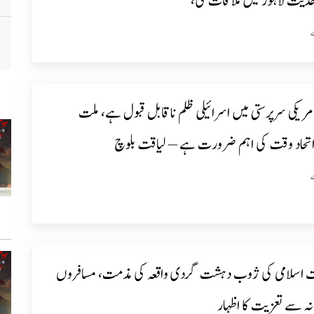
حدیث لاہور میں ملاقات کی،
امریکی سرپرستی میں اسرائیلی ظلم ناقابل قبول ہے، ملت
ا اتحاد وقت کی اہم ضرورت ہے – لیاقت بلوچ
ت اسلامی کی ژوب دہشت گردی واقعہ کی مذمت، مسافروں
ہ سے تعزیت کا اظہار