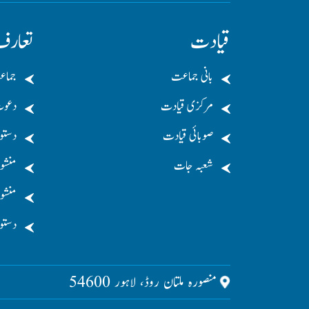
قیادت
تعار
بانی جماعت
جماع
مرکزی قیادت
دعو
صوبائی قیادت
دستو
شعبہ جات
منشو
منشور
دستو
منصورہ ملتان روڈ، لاہور 54600