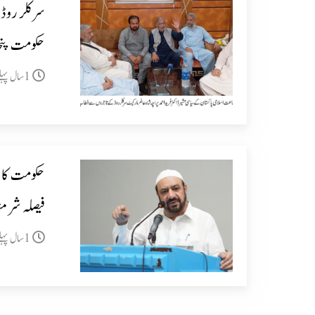
سرکلر روڈ 
حکومت پنج
1سال پہلے
حکومت کا ا
فیصلہ شرمن
1سال پہلے