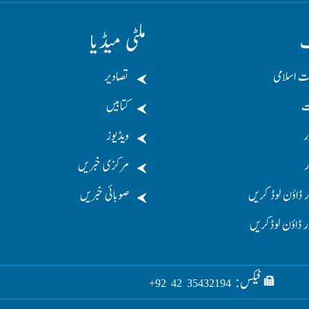
ف
ملٹی میڈیا
ت اسلامی
تصاویر
ت
کتابیں
ر
ویڈیوز
ر
مرکزی خبریں
 ڈاؤن لوڈ کریں
صوبائی خبریں
ر ڈاؤن لوڈکریں
فیکس:
35432194 42 92+