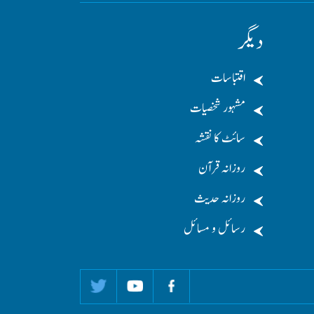
دیگر
اقتباسات
مشہور شخصیات
سائٹ کا نقشہ
روزانہ قرآن
روزانہ حدیث
رسائل و مسائل