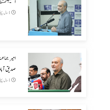
اسٹیبلشمنٹ 
1سال پہلے
امیر جماعت
صدیق آباد
1سال پہلے