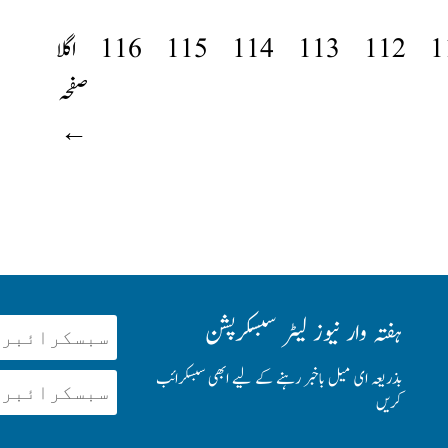
1
112
113
114
115
116
اگلا
صفحہ
←
ہفتہ وار نیوز لیٹر سبسکرپشن
بذریعہ ای میل باخبر رہنے کے لیے ابھی سبسکرائب
کریں