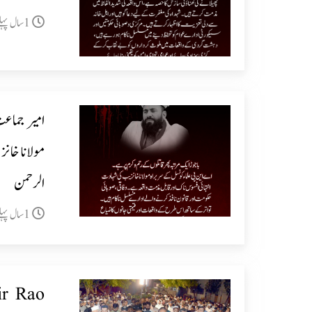
1سال پہلے
امیر جماعت
مولانا خان
الرحمن
1سال پہلے
ir Rao