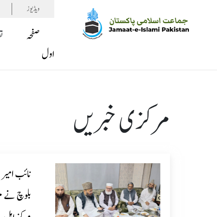
ویڈیوز
صفحہ
ت
اول
مرکزی خبریں
نائب امیر 
بلوچ نے م