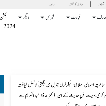
تصاویر
سائٹ کا نقشہ
رابطہ
عارف
قیادت
خبریں
دیگر
الیکشن
2024
جماعتِ اسلامی اسلامی، سیکرٹری جنرل مِلی یکجہتی کونسل لیاقت
رکزی جمعیت اہلِ حدیث کے امیر ڈاکٹر حافظ عبدالکریم سے