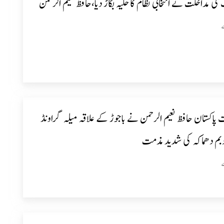
کی مداخلت نے انتخابی نظام کا حلیہ بگاڑ دیا،حافظ نعیم الرحمن
 پاکستان حافظ نعیم الرحمن نے باجوڑ کے علاقہ میلہ گراونڈ
بم دھماکہ کی شدید مذمت