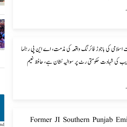
 اسلامی کی باجوڑ فائرنگ واقعہ کی مذمت، اے این پی رہنما
زیب کی شہادت حکومتی رٹ پر سوالیہ نشان ہے، حافظ نعیم
Former JI Southern Punjab Em
und