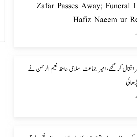
Zafar Passes Away; Funeral 
Hafiz Naeem ur R
فر انتقال کر گئے، امیر جماعت اسلامی حافظ نعیم الرحمن نے
پڑھائی