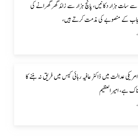
سے سات ہزار دکانیں، پانچ ہزار سے زائد گھر گھرانے کی
اب کے منصوبے کی مذمت کرتے ہیں،
مریکی عدالت میں ڈاکٹر عافیہ رہائی کیس میں فریق نہ بننے کا
اک ہے، امیرالعظیم