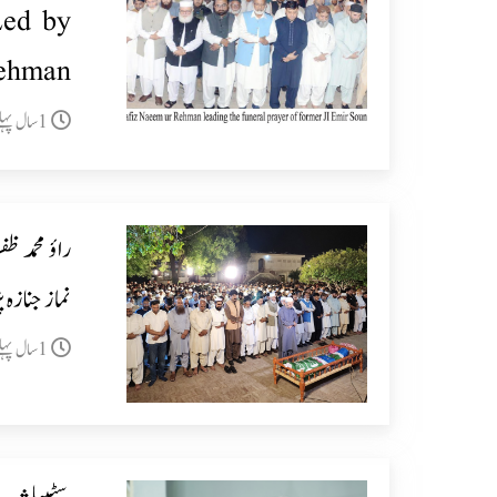
Led by
ehman
1سال پہلے
راؤ محمد ظ
نماز جنازہ 
1سال پہلے