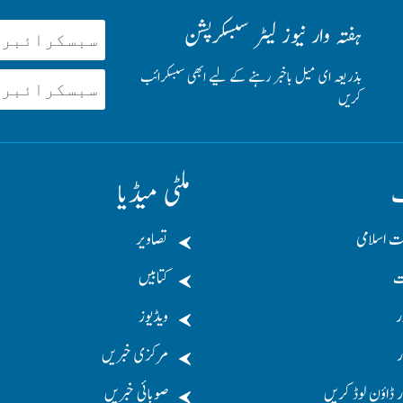
ہفتہ وار نیوز لیٹر سبسکرپشن
بذریعہ ای میل باخبر رہنے کے لیے ابھی سبسکرائب
کریں
ف
ملٹی میڈیا
ت اسلامی
تصاویر
ت
کتابیں
ر
ویڈیوز
ر
مرکزی خبریں
 ڈاؤن لوڈ کریں
صوبائی خبریں