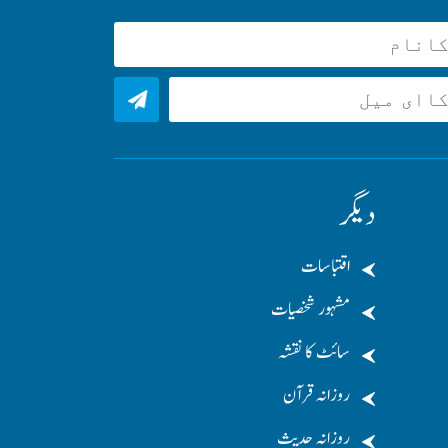
دیگر
اقتباسات
مشہور شخصیات
سائٹ کا نقشہ
روزانہ قرآن
روزانہ حدیث