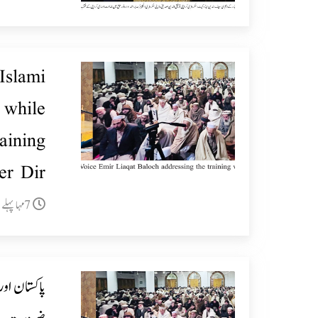
Islami
 while
aining
er Dir
7مہا پہلے
پاکستان او