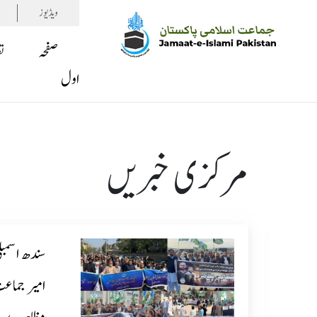
ویڈیوز
صفحہ
ت
اول
مرکزی خبریں
سندھ اسمب
امیر جماعت