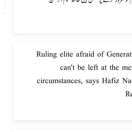
م کو کمزور کرنے پر متفق ہیں ٗحافظ نعیم الرحمن
Ruling elite afraid of Generat
can't be left at the m
circumstances, says Hafiz N
R