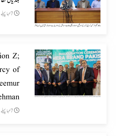
بلدیاتی نظا
7مہا پہلے
ion Z;
ercy of
aeemur
ehman
7مہا پہلے