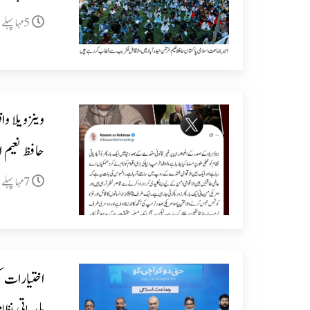
5مہا پہلے
وینزویلا وا
حافظ نعیم 
7مہا پہلے
اختیارات ک