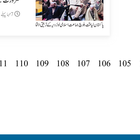
ضرورت ہے
7مہا پہلے
11
110
109
108
107
106
105