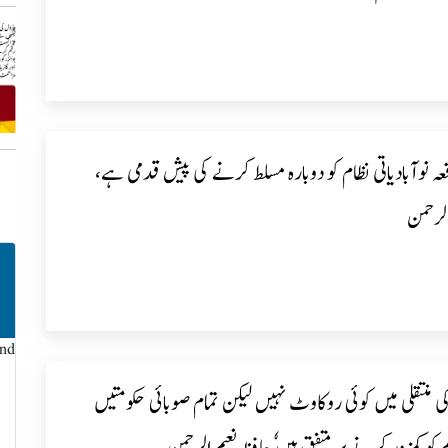
قعہ نوآبادیاتی نظام کو دوبارہ مسلط کرنے کی پیش قدمی ہے،
الرحمن
und
ی منتقلی میں کوئی روکاوٹ نہیں لیکن تمام صوبائی حکومتیں