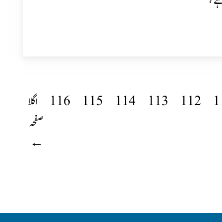
 ،
1
112
113
114
115
116
اگلا
صفحہ
←