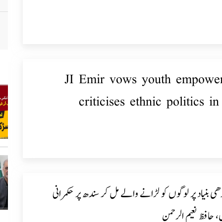
JI Emir vows youth empowe
criticises ethnic politics i
ھی بنیاد پر لوگوں کو لڑانے والے مل کر سندھ پر حکمرانی
 حافظ نعیم الرحمن