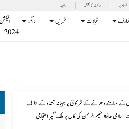
تصاویر
سائٹ کا نقشہ
رابطہ
عارف
قیادت
خبریں
دیگر
الیکشن
2024
لی کے سامنے دھرنے کے شرکائ پربہیمانہ تشدد کے خلاف
 اسلامی حافظ نعیم الرحمن کی کال پر ملک گیر احتجاجی