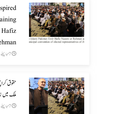
spired
aining
 Hafiz
ehman
7مہا پہلے
حقوق کراچی
ملک میں زو
7مہا پہلے