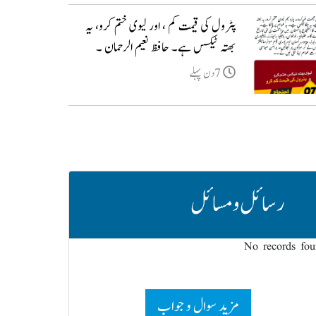
‏پٹرول کی قیمت کم ، اور لیوی ختم کرو، یہ
بھتہ ٹیکس ہے۔ حافظ نعیم الرحمان ۔
7دن پہلے
رسائل و مسائل
No records fo
مزید سوال و جواب