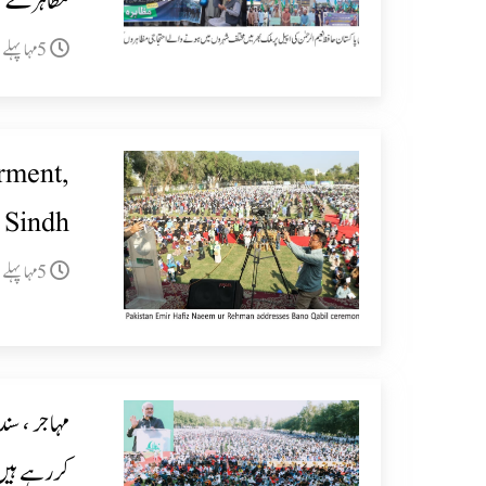
مظاہرے
5مہا پہلے
rment,
n Sindh
5مہا پہلے
مہاجر ، سند
کررہے ہیں،