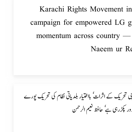
Karachi Rights Movement in
campaign for empowered LG g
momentum across country —
Naeem ur R
 تحریک کے اثرات ٗ بااختیار بلدیاتی نظام کی تحریک پورے
ر پکڑرہی ہے ٗ حافظ نعیم الرحمن