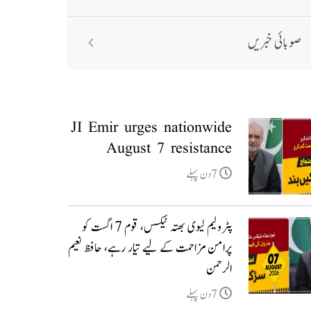
صوبائی خبریں
JI Emir urges nationwide
August 7 resistance
7دن پہلے
پٹرولیم لیوی بھتہ ٹیکس، قوم 7 اگست کو
پرامن مزاحمت کے لیے تیار رہے، حافظ نعیم
الرحمن
7دن پہلے