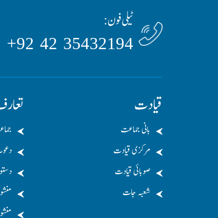
ٹیلی فون:
35432194 42 92+
قیادت
تعار
بانی جماعت
جماع
مرکزی قیادت
دعو
صوبائی قیادت
دستو
شعبہ جات
منشو
منشور